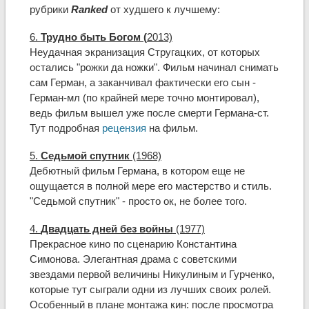
рубрики
Ranked
от худшего к лучшему:
6.
Трудно быть Богом (
2013)
Неудачная экранизация Стругацких, от которых
остались "рожки да ножки". Фильм начинал снимать
сам Герман, а заканчивал фактически его сын -
Герман-мл (по крайней мере точно монтировал),
ведь фильм вышел уже после смерти Германа-ст.
Тут подробная
рецензия
на фильм.
5.
Седьмой спутник
(1968)
Дебютный фильм Германа, в котором еще не
ощущается в полной мере его мастерство и стиль.
"Седьмой спутник" - просто ок, не более того.
4.
Двадцать дней без войны
(1977)
Прекрасное кино по сценарию Константина
Симонова. Элегантная драма с советскими
звездами первой величины Никулиным и Гурченко,
которые тут сыграли одни из лучших своих ролей.
Особенный в плане монтажа кин: после просмотра