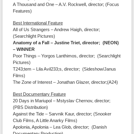
A Thousand and One – A.V. Rockwell, director; (Focus
Features)
Best International Feature
All of Us Strangers – Andrew Haigh, director;
(Searchlight Pictures)
Anatomy of a Fall – Justine Triet, director; (NEON)
– WINNER
Poor Things – Yorgos Lanthimos, director; (Searchlight
Pictures)
T243;tem – Lila Avil233;s, director; (Sideshow/Janus
Films)
The Zone of Interest – Jonathan Glazer, director;(A24)
Best Documentary Feature
20 Days in Mariupol – Mstyslav Chernov, director;
(PBS Distribution)
Against the Tide – Sarvnik Kaur, director; (Snooker
Club Films, A Little Anarky Films)
Apolonia, Apolonia – Lea Glob, director; (Danish
Documentary Production)