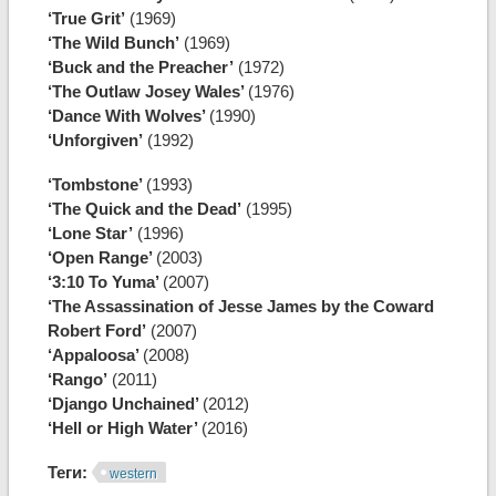
‘True Grit’
(1969)
‘The Wild Bunch’
(1969)
‘Buck and the Preacher’
(1972)
‘The Outlaw Josey Wales’
(1976)
‘Dance With Wolves’
(1990)
‘Unforgiven’
(1992)
‘Tombstone’
(1993)
‘The Quick and the Dead’
(1995)
‘Lone Star’
(1996)
‘Open Range’
(2003)
‘3:10 To Yuma’
(2007)
‘The Assassination of Jesse James by the Coward
Robert Ford’
(2007)
‘Appaloosa’
(2008)
‘Rango’
(2011)
‘Django Unchained’
(2012)
‘Hell or High Water’
(2016)
Теги:
western