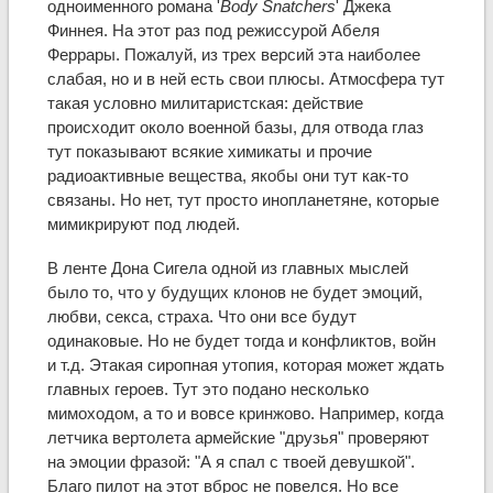
одноименного романа '
Body Snatchers
' Джека
Финнея. На этот раз под режиссурой Абеля
Феррары. Пожалуй, из трех версий эта наиболее
слабая, но и в ней есть свои плюсы. Атмосфера тут
такая условно милитаристская: действие
происходит около военной базы, для отвода глаз
тут показывают всякие химикаты и прочие
радиоактивные вещества, якобы они тут как-то
связаны. Но нет, тут просто инопланетяне, которые
мимикрируют под людей.
В ленте Дона Сигела одной из главных мыслей
было то, что у будущих клонов не будет эмоций,
любви, секса, страха. Что они все будут
одинаковые. Но не будет тогда и конфликтов, войн
и т.д. Этакая сиропная утопия, которая может ждать
главных героев. Тут это подано несколько
мимоходом, а то и вовсе кринжово. Например, когда
летчика вертолета армейские "друзья" проверяют
на эмоции фразой: "А я спал с твоей девушкой".
Благо пилот на этот вброс не повелся. Но все