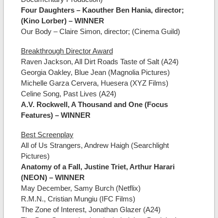
Four Daughters – Kaouther Ben Hania, director;
(Kino Lorber) – WINNER
Our Body – Claire Simon, director; (Cinema Guild)
Breakthrough Director Award
Raven Jackson, All Dirt Roads Taste of Salt (A24)
Georgia Oakley, Blue Jean (Magnolia Pictures)
Michelle Garza Cervera, Huesera (XYZ Films)
Celine Song, Past Lives (A24)
A.V. Rockwell, A Thousand and One (Focus
Features) – WINNER
Best Screenplay
All of Us Strangers, Andrew Haigh (Searchlight
Pictures)
Anatomy of a Fall, Justine Triet, Arthur Harari
(NEON) – WINNER
May December, Samy Burch (Netflix)
R.M.N., Cristian Mungiu (IFC Films)
The Zone of Interest, Jonathan Glazer (A24)