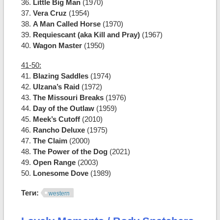
36.
Little Big Man
(1970)
37.
Vera Cruz
(1954)
38.
A Man Called Horse
(1970)
39.
Requiescant (aka Kill and Pray)
(1967)
40.
Wagon Master
(1950)
41-50:
41.
Blazing Saddles
(1974)
42.
Ulzana’s Raid
(1972)
43.
The Missouri Breaks
(1976)
44.
Day of the Outlaw
(1959)
45.
Meek’s Cutoff
(2010)
46.
Rancho Deluxe
(1975)
47.
The Claim
(2000)
48.
The Power of the Dog
(2021)
49.
Open Range
(2003)
50.
Lonesome Dove
(1989)
Теги:
western