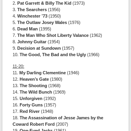
2.
Pat Garrett & Billy The Kid
(1973)
3.
The Searchers
(1956)
4.
Winchester ’73
(1950)
5.
The Outlaw Josey Wales
(1976)
6.
Dead Man
(1995)
7.
The Man Who Shot Liberty Valance
(1962)
8.
Johnny Guitar
(1954)
9.
Decision at Sundown
(1957)
10.
The Good, The Bad and the Ugly
(1966)
11-20:
11.
My Darling Clementine
(1946)
12.
Heaven’s Gate
(1980)
13.
The Shooting
(1968)
14.
The Wild Bunch
(1969)
15.
Unforgiven
(1992)
16.
Forty Guns
(1957)
17.
Red River
(1948)
18.
The Assassination of Jesse James by the
Coward Robert Ford
(2007)
19.
One-Eyed Jacks
(1961)