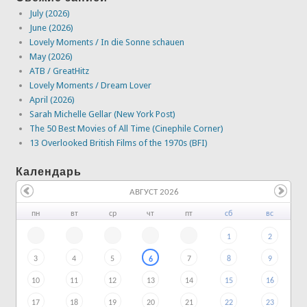
July (2026)
June (2026)
Lovely Moments / In die Sonne schauen
May (2026)
ATB / GreatHitz
Lovely Moments / Dream Lover
April (2026)
Sarah Michelle Gellar (New York Post)
The 50 Best Movies of All Time (Cinephile Corner)
13 Overlooked British Films of the 1970s (BFI)
Календарь
АВГУСТ 2026
пн
вт
ср
чт
пт
сб
вс
1
2
3
4
5
7
8
9
6
10
11
12
13
14
15
16
17
18
19
20
21
22
23