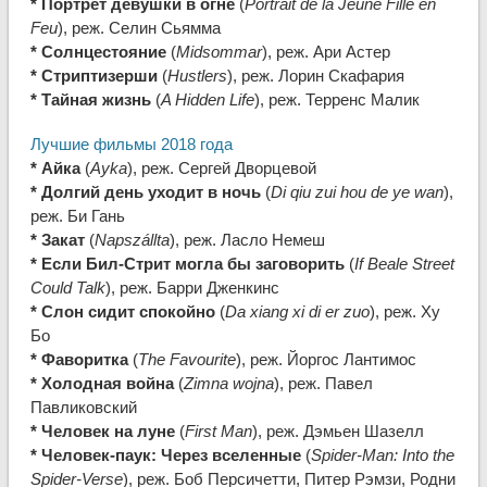
* Портрет девушки в огне
(
Portrait de la Jeune Fille en
Feu
), реж. Селин Сьямма
* Солнцестояние
(
Midsommar
), реж. Ари Астер
* Стриптизерши
(
Hustlers
), реж. Лорин Скафария
* Тайная жизнь
(
A Hidden Life
), реж. Терренс Малик
Лучшие фильмы 2018 года
* Айка
(
Ayka
), реж. Сергей Дворцевой
* Долгий день уходит в ночь
(
Di qiu zui hou de ye wan
),
реж. Би Гань
* Закат
(
Napszállta
), реж. Ласло Немеш
* Если Бил-Стрит могла бы заговорить
(
If Beale Street
Could Talk
), реж. Барри Дженкинс
* Слон сидит спокойно
(
Da xiang xi di er zuo
), реж. Ху
Бо
* Фаворитка
(
The Favourite
), реж. Йоргос Лантимос
* Холодная война
(
Zimna wojna
), реж. Павел
Павликовский
* Человек на луне
(
First Man
), реж. Дэмьен Шазелл
* Человек-паук: Через вселенные
(
Spider-Man: Into the
Spider-Verse
), реж. Боб Персичетти, Питер Рэмзи, Родни