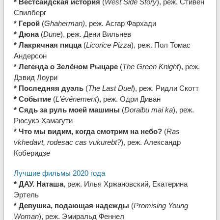
* Вестсайдская история
(
West Side Story
), реж. Стивен
Спилберг
* Герой
(
Ghaherman)
, реж. Асгар Фархади
* Дюна
(
Dune
), реж. Дени Вильнев
* Лакричная пицца
(
Licorice Pizza
), реж. Пол Томас
Андерсон
* Легенда о Зелёном Рыцаре
(
The Green Knight
), реж.
Дэвид Лоури
* Последняя дуэль
(
The Last Duel
), реж. Ридли Скотт
* Событие
(
L'événement
), реж. Одри Диван
* Сядь за руль моей машины
(
Doraibu mai ka
), реж.
Рюсукэ Хамагути
* Что мы видим, когда смотрим на небо?
(
Ras
vkhedavt, rodesac cas vukurebt?
), реж. Александр
Коберидзе
Лучшие фильмы 2020 года
* ДАУ. Наташа
, реж. Илья Хржановский, Екатерина
Эртель
* Девушка, подающая надежды
(
Promising Young
Woman
), реж. Эмиральд Феннел