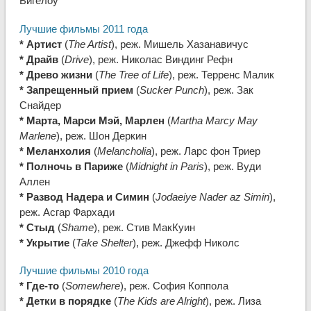
Бигелоу
Лучшие фильмы 2011 года
* Артист
(
The Artist
), реж. Мишель Хазанавичус
* Драйв
(
Drive
), реж. Николас Виндинг Рефн
* Древо жизни
(
The Tree of Life
), реж. Терренс Малик
* Запрещенный прием
(
Sucker Punch
), реж. Зак
Снайдер
* Марта, Марси Мэй, Марлен
(
Martha Marcy May
Marlene
), реж. Шон Деркин
* Меланхолия
(
Melancholia
), реж. Ларс фон Триер
* Полночь в Париже
(
Midnight in Paris
), реж. Вуди
Аллен
* Развод Надера и Симин
(
Jodaeiye Nader az Simin
),
реж. Асгар Фархади
* Стыд
(
Shame
), реж. Стив МакКуин
* Укрытие
(
Take Shelter
), реж. Джефф Николс
Лучшие фильмы 2010 года
* Где-то
(
Somewhere
), реж. София Коппола
* Детки в порядке
(
The Kids are Alright
), реж. Лиза