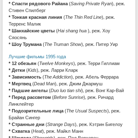
* Спасти рядового Райана
(
Saving Private Ryan
), реж.
Стивен Спилберг
* Тонкая красная линия
(
The Thin Red Line
), реж.
Терренс Малик
* Шанхайские цветы
(
Hai shang hua
), реж. Хоу
Сяосянь
* Шоу Трумана
(
The Truman Show
), реж. Питер Уир
Лучшие фильмы 1995 года
* 12 обезьян
(
Twelve Monkeys
), реж. Терри Гиллиам
* Детки
(
Kids
), реж. Ларри Кларк
* Зависимость
(
The Addiction
), реж. Абель Феррара
* Мертвец
(
Dead Man
), реж. Джим Джармуш
* Падшие ангелы
(
Duo luo tian shi
), реж. Вонг Кар-Вай
* Перед рассветом
(
Before Sunrise
), реж. Ричард
Линклейтер
* Подозрительные лица
(
The Usual Suspects
), реж.
Брайан Сингер
* Странные дни
(
Strange Days
), реж. Кэтрин Бигелоу
* Схватка
(
Heat
), реж. Майкл Манн
* Шоугелз
(
Showgirls
), реж. Пол Верховен