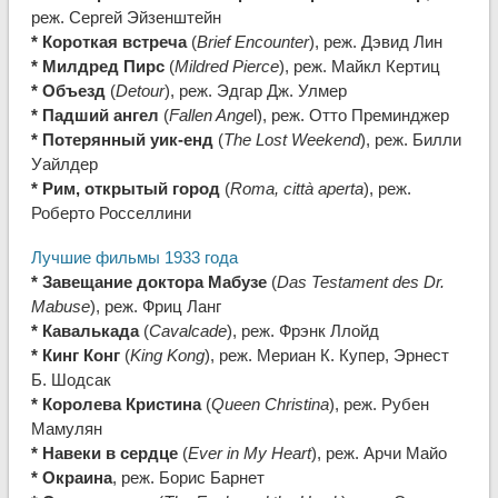
реж. Сергей Эйзенштейн
* Короткая встреча
(
Brief Encounter
), реж. Дэвид Лин
* Милдред Пирс
(
Mildred Pierce
), реж. Майкл Кертиц
* Объезд
(
Detour
), реж. Эдгар Дж. Улмер
* Падший ангел
(
Fallen Ange
l), реж. Отто Преминджер
* Потерянный уик-енд
(
The Lost Weekend
), реж. Билли
Уайлдер
* Рим, открытый город
(
Roma, città aperta
), реж.
Роберто Росселлини
Лучшие фильмы 1933 года
* Завещание доктора Мабузе
(
Das Testament des Dr.
Mabuse
), реж. Фриц Ланг
* Кавалькада
(
Cavalcade
), реж. Фрэнк Ллойд
* Кинг Конг
(
King Kong
), реж. Мериан К. Купер, Эрнест
Б. Шодсак
* Королева Кристина
(
Queen Christina
), реж. Рубен
Мамулян
* Навеки в сердце
(
Ever in My Heart
), реж. Арчи Майо
* Окраина
, реж. Борис Барнет