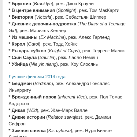
* Бруклин
(
Brooklyn
), реж. Джон Краули
* В центре внимания
(
Spotlight
), реж. Том МакКарти
* Виктория
(
Victoria
), реж. Себастьян Шиппер
* Дневник девочки-подростка
(
The Diary of a Teenage
Girl
), реж. Мариэль Хеллер
* Из машины
(
Ex Machina
), реж. Алекс Гарленд
* Кэрол
(
Carol
), реж. Тодд Хейнс
* Рыцарь кубков
(
Knight of Cups
), реж. Терренс Малик
* Сын Саула
(
Saul fia
), реж. Ласло Немеш
* Убийца
(
Nie yin niang
), реж. Хоу Сяосянь
Лучшие фильмы 2014 года
* Бердмэн
(
Birdman
), реж. Алехандро Гонсалес
Иньярриту
* Врожденный порок
(
Inherent Vice
), реж. Пол Томас
Андерсон
* Дикая
(
Wild
), реж. Жан-Марк Валле
* Дикие истории
(
Relatos salvajes
), реж. Дамиан
Сифрон
* Зимняя спячка
(
Kis uykusu
), реж. Нури Бильге