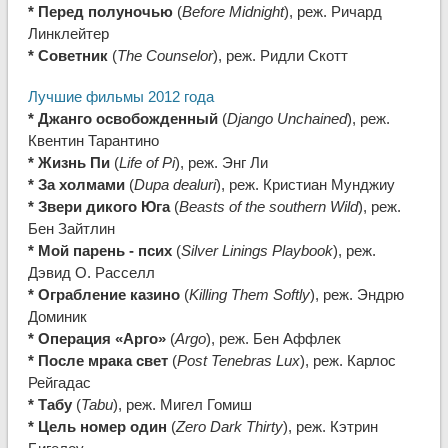
* Перед полуночью
(
Before Midnight
), реж. Ричард
Линклейтер
* Советник
(
The Counselor
), реж. Ридли Скотт
Лучшие фильмы 2012 года
* Джанго освобожденный
(
Django Unchained
), реж.
Квентин Тарантино
* Жизнь Пи
(
Life of Pi
), реж. Энг Ли
* За холмами
(
Dupa dealuri
), реж. Кристиан Мунджиу
* Звери дикого Юга
(
Beasts of the southern Wild
), реж.
Бен Зайтлин
* Мой парень - псих
(
Silver Linings Playbook
), реж.
Дэвид О. Расселл
* Ограбление казино
(
Killing Them Softly
), реж. Эндрю
Доминик
* Операция «Арго»
(
Argo
), реж. Бен Аффлек
* После мрака свет
(
Post Tenebras Lux
), реж. Карлос
Рейгадас
* Табу
(
Tabu
), реж. Мигел Гомиш
* Цель номер один
(
Zero Dark Thirty
), реж. Кэтрин