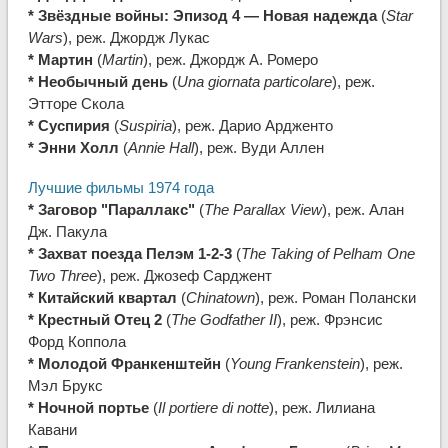
* Звёздные войны: Эпизод 4 — Новая надежда
(
Star
Wars
), реж. Джордж Лукас
* Мартин
(
Martin
), реж. Джордж А. Ромеро
* Необычный день
(
Una giornata particolare
), реж.
Этторе Скола
* Суспирия
(
Suspiria
), реж. Дарио Ардженто
* Энни Холл
(
Annie Hall
), реж. Вуди Аллен
Лучшие фильмы 1974 года
* Заговор "Параллакс"
(
The Parallax View
), реж. Алан
Дж. Пакула
* Захват поезда Пелэм 1-2-3
(
The Taking of Pelham One
Two Three
), реж. Джозеф Сарджент
* Китайский квартал
(
Chinatown
), реж. Роман Полански
* Крестный Отец 2
(
The Godfather II
), реж. Фрэнсис
Форд Коппола
* Молодой Франкенштейн
(
Young Frankenstein
), реж.
Мэл Брукс
* Ночной портье
(
Il portiere di notte
), реж. Лилиана
Кавани