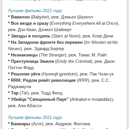
Лучшие фильмы 2022 года
* Вавилон
(
Babylon
), реж. Дэмьен Шазелл
* Все везде и сразу
(
Everything Everywhere All at Once
),
реж. Дэн Кван, Дэниэл Шайнерт
* Звезды в полдень
(
Stars at Noon
), реж. Клер Дени
* На Западном фронте без перемен
(
Im Westen nichts
Neues
), реж. Эдвард Бергер
* Незнакомцы
(
The Stranger
), реж. Томас М. Райт
* Преступница Эмили
(
Emily the Criminal
), реж. Джон
Паттон Форд
* Решение уйти
(
Hyeeojil gyeolsim
), реж. Пак Чхан-ук
* RRR: Рядом ревёт революция
(
RRR
), реж. С.С.
Раджамули
* Тар
(
Tár
), реж. Тодд Филд
* Убийца "Священный Паук"
(
Ankabut-e moqaddas
),
реж. Али Абасси
Лучшие фильмы 2021 года
* Банкиры
(
Azor
), реж. Андреас Фонтана