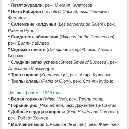
* Летят журавли
, реж. Михаил Калатозов
* Ночи Кабирии
(
Le notti di Cabiria
), реж. Федерико
Феллини
* Салемские колдуньи
(
Les sorcières de Salem
), реж.
Раймон Руло
* Свидетель обвинения
(
Witness for the Prosecution
),
реж. Билли Уайлдер
* Седьмая печать
(
Det sjunde inseglet
), реж. Ингмар
Бергман
* Сладкий запах успеха
(
Sweet Smell of Success
), реж.
Александр Маккендрик
* Трон в крови
(
Kumonosu-jo
), реж. Акира Куросава
* Тропы славы
(
Paths of Glory
), реж. Стэнли Кубрик
Лучшие фильмы 1949 года
* Белая горячка
(
White Heat
), реж. Рауль Уолш
* Горький рис
(
Riso amaro
), реж. Джузеппе Де Сантис
* Добрые сердца и короны
(
Kind Hearts and Coronets
),
реж. Роберт Хеймер
* Молчание моря
(
Le silence de la mer
), реж. Жан-Пьер