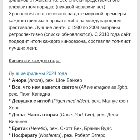
алфавитном порядке (никакой иерархии нет).
Хронология лент основана на дате мировой премьеры
каждого фильма в прокате либо на международном
фестивале. Лучшие ленты с 1930 по 2009 выбраны
ретроспективно (списки обновляются). С 2010 года сайт
подводит итоги каждого киносезона, составляя топ-лист
лучших лент.
Киноитоги каждого года:
Лучшие фильмы 2024 года
* Анора
(
Anora
), реж. Шон Бэйкер
* Все, что нам кажется светом
(
All we imagine as light
),
реж. Паял Кападиа
* Девушка с иглой
(
Pigen med nålen
), реж. Магнус фон
Хорн
* Дюна: Часть вторая
(
Dune: Part Two
), реж. Дени
Вильнёв
* Еретик
(
Heretic
), реж. Скотт Бек, Брайан Вудс
* Носферату
(
Nosferatu
), реж. Роберт Эггерс