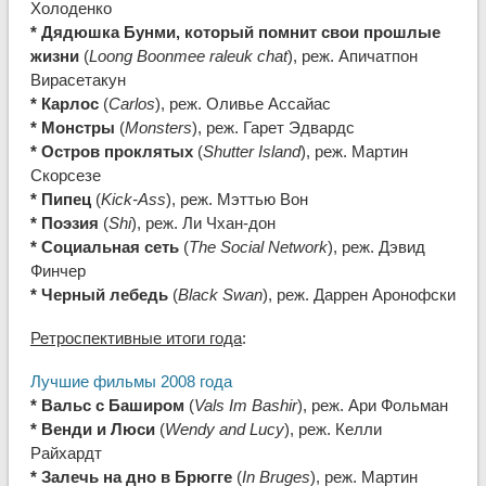
Холоденко
* Дядюшка Бунми, который помнит свои прошлые
жизни
(
Loong Boonmee raleuk chat
), реж. Апичатпон
Вирасетакун
* Карлос
(
Carlos
), реж. Оливье Ассайас
* Монстры
(
Monsters
), реж. Гарет Эдвардс
* Остров проклятых
(
Shutter Island
), реж. Мартин
Скорсезе
* Пипец
(
Kick-Ass
), реж. Мэттью Вон
* Поэзия
(
Shi
), реж. Ли Чхан-дон
* Социальная сеть
(
The Social Network
), реж. Дэвид
Финчер
* Черный лебедь
(
Black Swan
), реж. Даррен Аронофски
Ретроспективные итоги года
:
Лучшие фильмы 2008 года
* Вальс с Баширом
(
Vals Im Bashir
), реж. Ари Фольман
* Венди и Люси
(
Wendy and Lucy
), реж. Келли
Райхардт
* Залечь на дно в Брюгге
(
In Bruges
), реж. Мартин