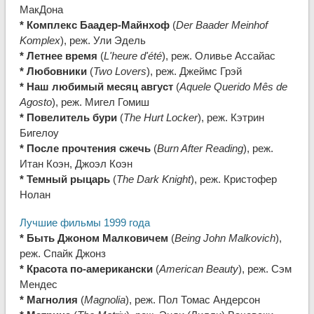
МакДона
* Комплекс Баадер-Майнхоф
(
Der Baader Meinhof
Komplex
), реж. Ули Эдель
* Летнее время
(
L'heure d'été
), реж. Оливье Ассайас
* Любовники
(
Two Lovers
), реж. Джеймс Грэй
* Наш любимый месяц август
(
Aquele Querido Mês de
Agosto
), реж. Мигел Гомиш
* Повелитель бури
(
The Hurt Locker
), реж. Кэтрин
Бигелоу
* После прочтения сжечь
(
Burn After Reading
), реж.
Итан Коэн, Джоэл Коэн
* Темный рыцарь
(
The Dark Knight
), реж. Кристофер
Нолан
Лучшие фильмы 1999 года
* Быть Джоном Малковичем
(
Being John Malkovich
),
реж. Спайк Джонз
* Красота по-американски
(
American Beauty
), реж. Сэм
Мендес
* Магнолия
(
Magnolia
), реж. Пол Томас Андерсон