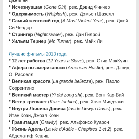
Джейлан
* Исчезнувшая
(
Gone Girl
), реж. Дэвид Финчер
* Одержимость
(
Whiplash
), реж. Дэмьен Шазелл
* Самый жестокий год
(
A Most Violent Year
), реж. Джей
Си Чендор
* Стрингер
(
Nightcrawler
), реж. Дэн Гилрой
* Уильям Тернер
(
Mr. Turner
), реж. Майк Ли
Лучшие фильмы 2013 года
* 12 лет рабства
(
12 Years a Slave
), реж. Стив МакКуин
* Афера по-американски
(
American Hustle
), реж. Дэвид
О. Расселл
* Великая красота
(
La grande bellezza
), реж. Паоло
Соррентино
* Великий мастер
(
Yi dai zong shi
), реж. Вонг Кар-Вай
* Ветер крепчает
(
Kaze tachinu
), реж. Хаяо Миядзаки
* Внутри Льюина Дэвиса
(
Inside Llewyn Davis
), реж.
Итан Коэн, Джоэл Коэн
* Гравитация
(
Gravity
), реж. Альфонсо Куарон
* Жизнь Адель
(
La vie d'Adèle - Chapitres 1 et 2
), реж.
Абделатиф Кешиш