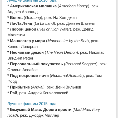
Лучшие фильмы 2016 года
* Американская милашка
(
American Honey
), реж.
Андреа Арнольд
* Вопль
(
Goksung
), реж. На Хон-джин
* Ла-Ла Ленд
(
La La Land
), реж. Дэмьен Шазелл
* Любой ценой
(
Hell or High Water
), реж. Дэвид
Маккензи
* Манчестер у моря
(
Manchester by the Sea
), реж.
Кеннет Лонерган
* Неоновый демон
(
The Neon Demon
), реж. Николас
Виндинг Рефн
* Персональный покупатель
(
Personal Shopper
), реж.
Оливье Ассайас
* Под покровом ночи
(
Nocturnal Animals
), реж. Том
Форд
* Прибытие
(
Arrival
), реж. Дени Вильнев
* Рай
, реж. Андрей Кончаловский
Лучшие фильмы 2015 года
* Безумный Макс: Дорога ярости
(
Mad Max: Fury
Road
), реж. Джордж Миллер