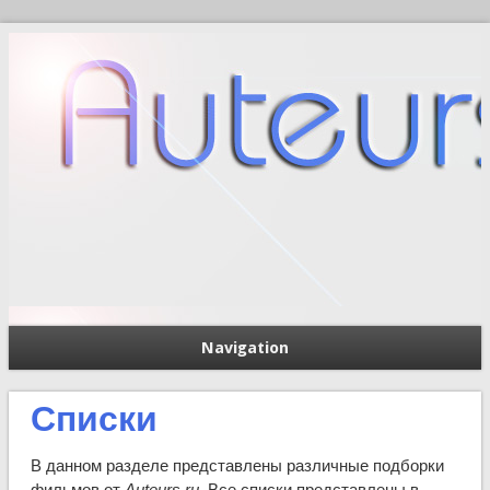
Navigation
П
Форма поиска
Списки
В данном разделе представлены различные подборки
фильмов от
Auteurs.ru
. Все списки представлены в