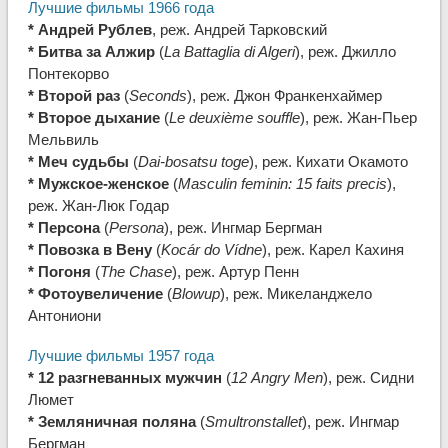
Лучшие фильмы 1966 года
* Андрей Рублев
, реж. Андрей Тарковский
* Битва за Алжир
(
La Battaglia di Algeri
), реж. Джилло
Понтекорво
* Второй раз
(
Seconds
), реж. Джон Франкенхаймер
* Второе дыхание
(
Le deuxième souffle
), реж. Жан-Пьер
Мельвиль
* Меч судьбы
(
Dai-bosatsu toge
), реж. Кихати Окамото
* Мужское-женское
(
Masculin feminin: 15 faits precis
),
реж. Жан-Люк Годар
* Персона
(
Persona
), реж. Ингмар Бергман
* Повозка в Вену
(
Kocár do Vídne
), реж. Карел Кахиня
* Погоня
(
The Chase
), реж. Артур Пенн
* Фотоувеличение
(
Blowup
), реж. Микеланджело
Антониони
Лучшие фильмы 1957 года
* 12 разгневанных мужчин
(
12 Angry Men
), реж. Сидни
Люмет
* Земляничная поляна
(
Smultronstallet
), реж. Ингмар
Бергман