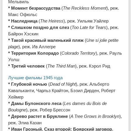
Мельвиль
* Момент безрассудства
(
The Reckless Moment
), реж.
Макс Офюльс
* Наследница
(
The Heiress
), реж. Уильям Уайлер
* Слишком поздно для слез
(
Too Late for Tears
), реж.
Байрон Хэскин
* Такой красивый маленький пляж
(
Une si jolie petite
plage
), реж. Ив Аллегре
* Территория Колорадо
(
Colorado Territory
), реж. Рауль
Уолш
* Третий человек
(
The Third Man
), реж. Кэрол Рид
Лучшие фильмы 1945 года
* Глубокой ночью
(
Dead of Night
), реж. Альберто
Кавальканти, Чарльз Крайтон, Бэзил Дирден, Роберт
Хеймер
* Дамы Булонского леса
(
Les dames du Bois de
Boulogne
), реж. Робер Брессон
* Дерево растет в Бруклине
(
A Tree Grows in Brooklyn
),
реж. Элиа Казан
* Иван Грозный. Сказ второй: Боярский заговор
,