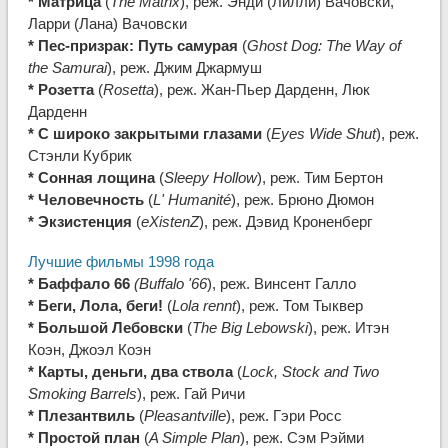
* Матрица
(
The Matrix
), реж. Энди (Лилли) Вачовски,
Ларри (Лана) Вачовски
* Пес-призрак: Путь самурая
(
Ghost Dog: The Way of
the Samurai
), реж. Джим Джармуш
* Розетта
(
Rosetta
), реж. Жан-Пьер Дарденн, Люк
Дарденн
* С широко закрытыми глазами
(
Eyes Wide Shut
), реж.
Стэнли Кубрик
* Сонная лощина
(
Sleepy Hollow
), реж. Тим Бертон
* Человечность
(
L' Humanité
), реж. Брюно Дюмон
* Экзистенция
(
eXistenZ
), реж. Дэвид Кроненберг
Лучшие фильмы 1998 года
* Баффало 66
(Buffalo '66
), реж. Винсент Галло
* Беги, Лола, беги!
(
Lola rennt
), реж. Том Тыквер
* Большой Лебовски
(
The Big Lebowski
), реж. Итэн
Коэн, Джоэл Коэн
* Карты, деньги, два ствола
(
Lock, Stock and Two
Smoking Barrels
), реж. Гай Ричи
* Плезантвиль
(
Pleasantville
), реж. Гэри Росс
* Простой план
(
A Simple Plan
), реж. Сэм Рэйми