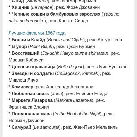
* Стыд
(
Skammen
), реж. Ингмар Бергман
* Хищник
(
Le rapace
), реж. Жозе Джованни
* Черные кошки в бамбуковых зарослях
(
Yabu no
naka no kuroneko
), реж. Канэто Синдо
Лучшие фильмы 1967 года
* Бонни и Клайд
(
Bonnie and Clyde
), реж. Артур Пенн
* В упор
(
Point Blank
), реж. Джон Бурмен
* Восставший
(
Joi-uchi: Hairyo tsuma shimatsu
), реж.
Масаки Кобаяси
* Дневная красавица
(
Belle de jour
), реж. Луис Бунюэль
* Звезды и солдаты
(
Csillagosok, katonak)
, реж.
Миклош Янчо
* Комиссар
, реж. Александр Аскольдов
* Любовная связь
(
Joen
), реж. Есисигэ Есида
* Маркета Лазарова
(
Marketa Lazarová
), реж.
Франтишек Влачил
* Полуночная жара
(
In the Heat of the Night
), реж.
Норман Джуисон
* Самурай
(
Le samouraï
), реж. Жан-Пьер Мельвиль