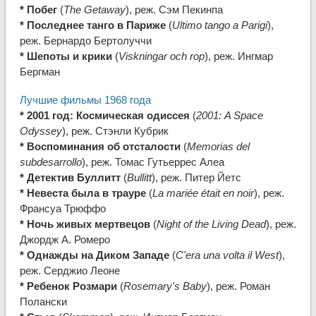
* Побег
(
The Getaway
), реж. Сэм Пекинпа
* Последнее танго в Париже
(
Ultimo tango a Parigi
),
реж. Бернардо Бертолуччи
* Шепоты и крики
(
Viskningar och rop
), реж. Ингмар
Бергман
Лучшие фильмы 1968 года
* 2001 год: Космическая одиссея
(
2001: A Space
Odyssey
), реж. Стэнли Кубрик
* Воспоминания об отсталости
(
Memorias del
subdesarrollo
), реж. Томас Гутьеррес Алеа
* Детектив Буллитт
(
Bullitt
), реж. Питер Йетс
* Невеста была в трауре
(
La mariée était en noir
), реж.
Франсуа Трюффо
* Ночь живых мертвецов
(
Night of the Living Dead
), реж.
Джордж А. Ромеро
* Однажды на Диком Западе
(
C'era una volta il West
),
реж. Серджио Леоне
* Ребенок Розмари
(
Rosemary's Baby
), реж. Роман
Полански