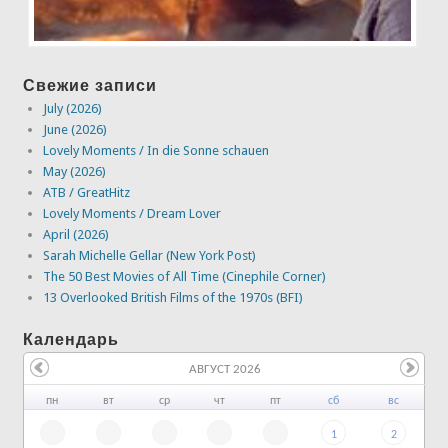
Свежие записи
July (2026)
June (2026)
Lovely Moments / In die Sonne schauen
May (2026)
ATB / GreatHitz
Lovely Moments / Dream Lover
April (2026)
Sarah Michelle Gellar (New York Post)
The 50 Best Movies of All Time (Cinephile Corner)
13 Overlooked British Films of the 1970s (BFI)
Календарь
АВГУСТ 2026
пн
вт
ср
чт
пт
сб
вс
1
2