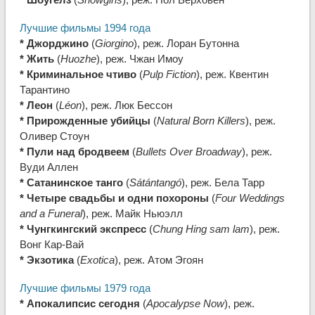
Лучшие фильмы 1994 года
* Джорджино
(
Giorgino
), реж. Лоран Бутонна
* Жить
(
Huozhe
), реж. Чжан Имоу
* Криминальное чтиво
(
Pulp Fiction
), реж. Квентин
Тарантино
* Леон
(
Léon
), реж. Люк Бессон
* Прирожденные убийцы
(
Natural Born Killers
), реж.
Оливер Стоун
* Пули над бродвеем
(
Bullets Over Broadway
), реж.
Вуди Аллен
* Сатанинское танго
(
Sátántangó
), реж. Бела Тарр
* Четыре свадьбы и одни похороны
(
Four Weddings
and a Funeral
), реж. Майк Ньюэлл
* Чунгкингский экспресс
(
Chung Hing sam lam
), реж.
Вонг Кар-Вай
* Экзотика
(
Exotica
), реж. Атом Эгоян
Лучшие фильмы 1979 года
* Апокалипсис сегодня
(
Apocalypse Now
), реж.