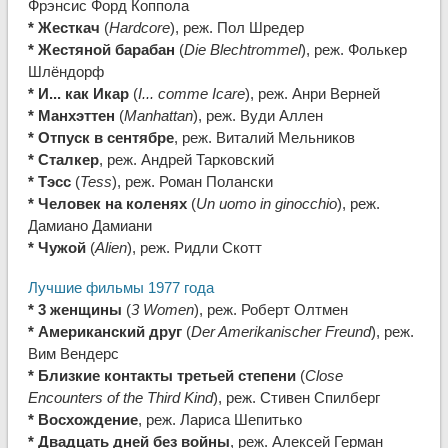
Фрэнсис Форд Коппола
* Жесткач
(
Hardcore
), реж. Пол Шредер
* Жестяной барабан
(
Die Blechtrommel
), реж. Фолькер
Шлёндорф
* И... как Икар
(
I... comme Icare
), реж. Анри Верней
* Манхэттен
(
Manhattan
), реж. Вуди Аллен
* Отпуск в сентябре
, реж. Виталий Мельников
* Сталкер
, реж. Андрей Тарковский
* Тэсс
(
Tess
), реж. Роман Полански
* Человек на коленях
(
Un uomo in ginocchio
), реж.
Дамиано Дамиани
* Чужой
(
Alien
), реж. Ридли Скотт
Лучшие фильмы 1977 года
* 3 женщины
(
3 Women
), реж. Роберт Олтмен
* Американский друг
(
Der Amerikanischer Freund
), реж.
Вим Вендерс
* Близкие контакты третьей степени
(
Close
Encounters of the Third Kind
), реж. Стивен Спилберг
* Восхождение
, реж. Лариса Шепитько
* Двадцать дней без войны
, реж. Алексей Герман