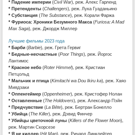
* Падение империи
(
Civil War
), реж. Алекс Гарленд
* Претенденты
(
Challengers
), реж. Лука Гуаданьино
* Субстанция
(
The Substance
), реж. Корали Фаржа
* Фуриоса: Хроники Безумного Макса
(
Furiosa: A Mad
Max Saga
), реж. Джордж Миллер
Лучшие фильмы 2023 года
* Барби
(
Barbie
), реж. Грета Гервиг
* Бедные-несчастные
(
Poor Things
), реж. Йоргос
Лантимос
* Красное небо
(
Roter Himmel
), реж. Кристиан
Петцольд
* Мальчик и птица
(
Kimitachi wa Dou Ikiru ka
), реж. Хаяо
Миядзаки
* Оппенгеймер
(
Oppenheimer
), реж. Кристофер Нолан
* Оставленные
(
The Holdovers
), реж. Александр Пэйн
* Предчувствие
(
La Bête
), реж. Бертран Бонелло
* Убийца
(
The Killer
), реж. Дэвид Финчер
* Убийцы цветочной луны
(
Killers of the Flower Moon
),
реж. Мартин Скорсезе
* Я не киллер
(
Hit Man
), реж. Ричард Линклейтер