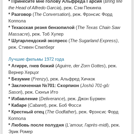
* Принесите мне голову Альфреда Гарсия
(
Bring Me
the Head of Alfredo Garcia
), реж. Сэм Пекинпа
* Разговор
(
The Conversation
), реж. Фрэнсис Форд
Коппола
* Техасская резня бензопилой
(
The Texas Chain Saw
Massacre
), реж. Тоб Хупер
* Шугарлендский экспресс
(
The Sugarland Express)
,
реж. Стивен Спилберг
Лучшие фильмы 1972 года
* Агирре, гнев божий
(
Aguirre, der Zorn Gottes
), реж.
Вернер Херцог
* Безумие
(
Frenzy
), реж. Альфред Хичкок
* Заключенная №701: Скорпион
(
Joshû 701-gô:
Sasori
), реж. Сюнъя Ито
* Избавление
(
Deliverance
), реж. Джон Бурмен
* Кабаре
(
Cabaret
), реж. Боб Фосси
* Крестный отец
(
The Godfather
), реж. Фрэнсис Форд
Коппола
* Любовь после полудня
(
L'amour, l'après-midi
), реж.
Эрик Ромер