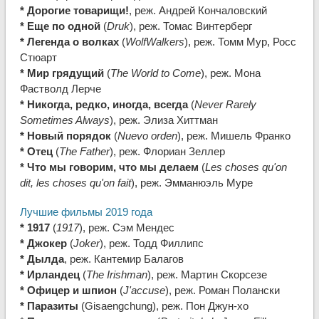
* Дорогие товарищи!
, реж. Андрей Кончаловский
* Еще по одной
(
Druk
), реж. Томас Винтерберг
* Легенда о волках
(
WolfWalkers
), реж. Томм Мур, Росс
Стюарт
* Мир грядущий
(
The World to Come
), реж. Мона
Фастволд Лерче
* Никогда, редко, иногда, всегда
(
Never Rarely
Sometimes Always
), реж. Элиза Хиттман
* Новый порядок
(
Nuevo orden
), реж. Мишель Франко
* Отец
(
The Father
), реж. Флориан Зеллер
* Что мы говорим, что мы делаем
(
Les choses qu'on
dit, les choses qu'on fait
), реж. Эмманюэль Муре
Лучшие фильмы 2019 года
* 1917
(
1917
), реж. Сэм Мендес
* Джокер
(
Joker
), реж. Тодд Филлипс
* Дылда
, реж. Кантемир Балагов
* Ирландец
(
The Irishman
), реж. Мартин Скорсезе
* Офицер и шпион
(
J'accuse
), реж. Роман Полански
* Паразиты
(Gisaengchung), реж. Пон Джун-хо