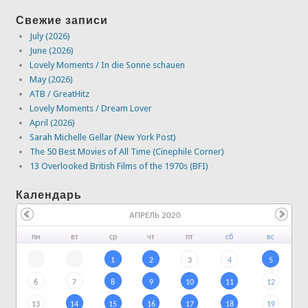
Свежие записи
July (2026)
June (2026)
Lovely Moments / In die Sonne schauen
May (2026)
ATB / GreatHitz
Lovely Moments / Dream Lover
April (2026)
Sarah Michelle Gellar (New York Post)
The 50 Best Movies of All Time (Cinephile Corner)
13 Overlooked British Films of the 1970s (BFI)
Календарь
АПРЕЛЬ 2020
пн
вт
ср
чт
пт
сб
вс
1
2
3
4
5
6
7
8
9
10
11
12
13
14
15
16
17
18
19