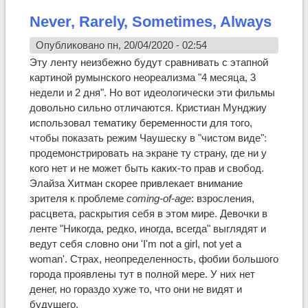
Never, Rarely, Sometimes, Always
Опубликовано пн, 20/04/2020 - 02:54
Эту ленту неизбежно будут сравнивать с этапной
картиной румынского неореализма "4 месяца, 3
недели и 2 дня". Но вот идеологически эти фильмы
довольно сильно отличаются. Кристиан Мунджиу
использовал тематику беременности для того,
чтобы показать режим Чаушеску в "чистом виде":
продемонстрировать на экране ту страну, где ни у
кого нет и не может быть каких-то прав и свобод.
Элайза Хитман скорее привлекает внимание
зрителя к проблеме
coming-of-age
: взросления,
расцвета, раскрытия себя в этом мире. Девочки в
ленте "Никогда, редко, иногда, всегда" выглядят и
ведут себя словно они 'I'm not a girl, not yet a
woman'. Страх, неопределенность, фобии большого
города проявлены тут в полной мере. У них нет
денег, но гораздо хуже то, что они не видят и
будущего.