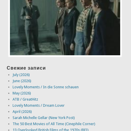
Свежие записи
July (2026)
June (2026)
Lovely Moments / In die Sonne schauen
May (2026)
ATB / GreatHitz
Lovely Moments / Dream Lover
April (2026)
Sarah Michelle Gellar (New York Post)
The 50 Best Movies of All Time (Cinephile Corner)
13 Overlooked British Films of the 1970s (BFI)