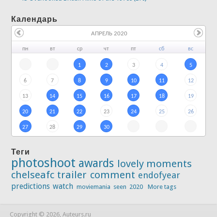
Календарь
АПРЕЛЬ 2020
пн
вт
ср
чт
пт
сб
вс
1
2
3
4
5
6
7
8
9
10
11
12
13
14
15
16
17
18
19
20
21
22
23
24
25
26
27
28
29
30
Теги
photoshoot
awards
lovely moments
chelseafc
trailer
comment
endofyear
predictions
watch
moviemania
seen
2020
More tags
Copyright © 2026, Auteurs.ru