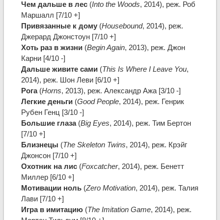
Чем дальше в лес
(
Into the Woods
, 2014), реж. Роб
Маршалл [7/10 +]
Привязанные к дому
(
Housebound
, 2014), реж.
Джерард Джонстоун [7/10 +]
Хоть раз в жизни
(
Begin Again
, 2013), реж. Джон
Карни [4/10 -]
Дальше живите сами
(
This Is Where I Leave You
,
2014), реж. Шон Леви [6/10 +]
Рога
(
Horns
, 2013), реж. Александр Ажа [3/10 -]
Легкие деньги
(
Good People
, 2014), реж. Генрик
Рубен Генц [3/10 -]
Большие глаза
(
Big Eyes
, 2014), реж. Тим Бертон
[7/10 +]
Близнецы
(
The Skeleton Twins
, 2014), реж. Крэйг
Джонсон [7/10 +]
Охотник на лис
(
Foxcatcher
, 2014), реж. Бенетт
Миллер [6/10 +]
Мотивации ноль
(
Zero Motivation
, 2014), реж. Талия
Лави [7/10 +]
Игра в имитацию
(
The Imitation Game
, 2014), реж.