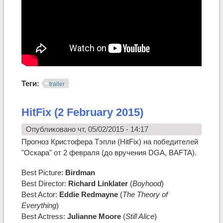
Теги:
trailer
HitFix (2 February 2015)
Опубликовано чт, 05/02/2015 - 14:17
Прогноз Кристофера Тэпли (HitFix) на победителей
"Оскара" от 2 февраля (до вручения DGA, BAFTA).
Best Picture:
Birdman
Best Director:
Richard Linklater
(
Boyhood
)
Best Actor:
Eddie Redmayne
(
The Theory of
Everything
)
Best Actress:
Julianne Moore
(
Still Alice
)