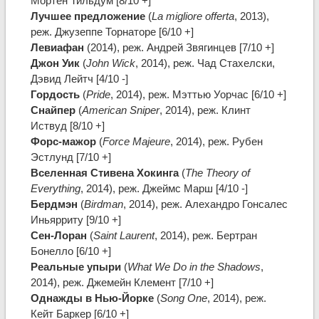
Мортен Тильдум [8/10 +]
Лучшее предложение
(
La migliore offerta
, 2013),
реж. Джузеппе Торнаторе [6/10 +]
Левиафан
(2014), реж. Андрей Звягинцев [7/10 +]
Джон Уик
(
John Wick
, 2014), реж. Чад Стахелски,
Дэвид Лейтч [4/10 -]
Гордость
(
Pride
, 2014), реж. Мэттью Уорчас [6/10 +]
Снайпер
(
American Sniper
, 2014), реж. Клинт
Иствуд [8/10 +]
Форс-мажор
(
Force Majeure
, 2014), реж. Рубен
Эстлунд [7/10 +]
Вселенная Стивена Хокинга
(
The Theory of
Everything
, 2014), реж. Джеймс Марш [4/10 -]
Бердмэн
(
Birdman
, 2014), реж. Алехандро Гонсалес
Иньярриту [9/10 +]
Сен-Лоран
(
Saint Laurent
, 2014), реж. Бертран
Бонелло [6/10 +]
Реальные упыри
(
What We Do in the Shadows
,
2014), реж. Джемейн Клемент [7/10 +]
Однажды в Нью-Йорке
(
Song One
, 2014), реж.
Кейт Баркер [6/10 +]