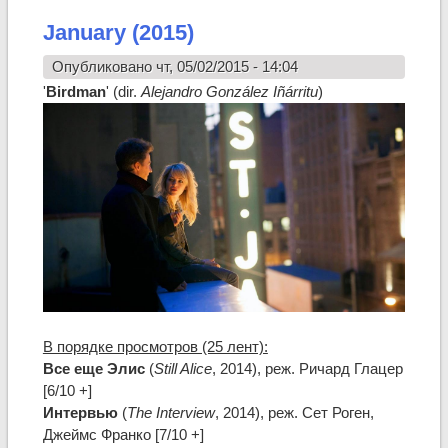
January (2015)
Опубликовано чт, 05/02/2015 - 14:04
'
Birdman
' (dir.
Alejandro González Iñárritu
)
В порядке просмотров (25 лент):
Все еще Элис
(
Still Alice
, 2014), реж. Ричард Глацер
[6/10 +]
Интервью
(
The Interview
, 2014), реж. Сет Роген,
Джеймс Франко [7/10 +]