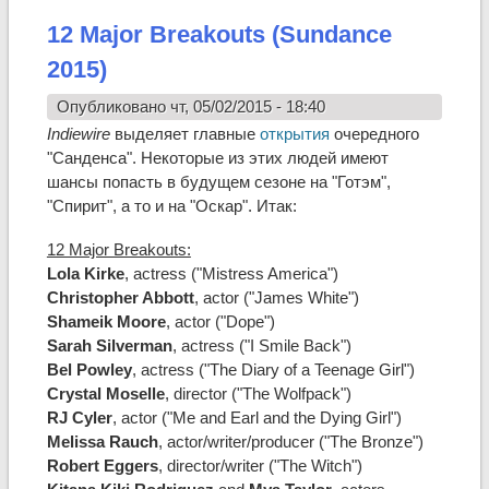
12 Major Breakouts (Sundance
2015)
Опубликовано чт, 05/02/2015 - 18:40
Indiewire
выделяет главные
открытия
очередного
"Санденса". Некоторые из этих людей имеют
шансы попасть в будущем сезоне на "Готэм",
"Спирит", а то и на "Оскар". Итак:
12 Major Breakouts:
Lola Kirke
, actress ("Mistress America")
Christopher Abbott
, actor ("James White")
Shameik Moore
, actor ("Dope")
Sarah Silverman
, actress ("I Smile Back")
Bel Powley
, actress ("The Diary of a Teenage Girl")
Crystal Moselle
, director ("The Wolfpack")
RJ Cyler
, actor ("Me and Earl and the Dying Girl")
Melissa Rauch
, actor/writer/producer ("The Bronze")
Robert Eggers
, director/writer ("The Witch")