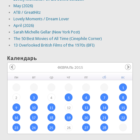
May (2026)
ATB / GreatHitz
Lovely Moments / Dream Lover
April (2026)
Sarah Michelle Gellar (New York Post)
The 50 Best Movies of All Time (Cinephile Corner)
13 Overlooked British Films of the 1970s (BFI)
Календарь
ФЕВРАЛЬ 2015
пн
вт
ср
чт
пт
сб
вс
1
2
3
4
5
6
7
8
9
10
11
12
13
14
15
16
17
18
19
20
21
22
23
24
25
26
27
28