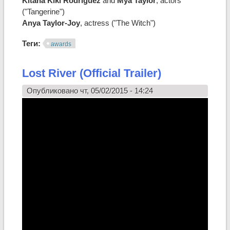
Kitana Kiki Rodriguez
and
Mya Taylor
, actors
("Tangerine")
Anya Taylor-Joy
, actress ("The Witch")
Теги:
awards
Lost River (Official Trailer)
Опубликовано чт, 05/02/2015 - 14:24