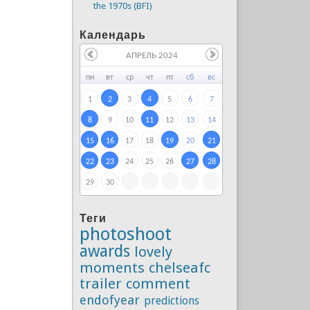
the 1970s (BFI)
Календарь
АПРЕЛЬ 2024
пн
вт
ср
чт
пт
сб
вс
1
2
3
4
5
6
7
8
9
10
11
12
13
14
15
16
17
18
19
20
21
22
23
24
25
26
27
28
29
30
Теги
photoshoot
awards
lovely
moments
chelseafc
trailer
comment
endofyear
predictions