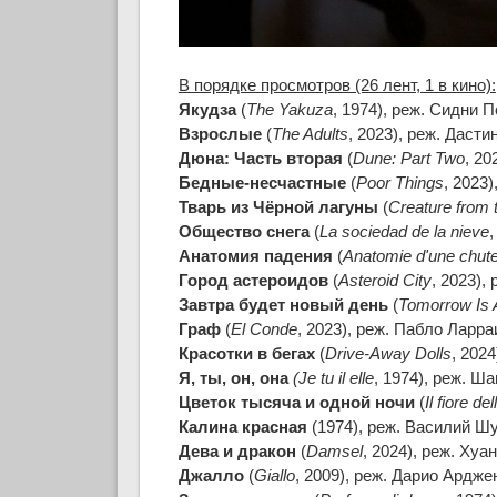
В порядке просмотров (26 лент, 1 в кино):
Якудза
(
The Yakuza
, 1974), реж. Сидни П
Взрослые
(
The Adults
, 2023), реж. Дасти
Дюна: Часть вторая
(
Dune: Part Two
, 20
Бедные-несчастные
(
Poor Things
, 2023)
Тварь из Чёрной лагуны
(
Creature from 
Общество снега
(
La sociedad de la nieve
,
Анатомия падения
(
Anatomie d'une chut
Город астероидов
(
Asteroid City
, 2023),
Завтра будет новый день
(
Tomorrow Is 
Граф
(
El Conde
, 2023), реж. Пабло Ларраи
Красотки в бегах
(
Drive-Away Dolls
, 2024
Я, ты, он, она
(Je tu il elle
, 1974), реж. Ш
Цветок тысяча и одной ночи
(
Il fiore de
Калина красная
(1974), реж. Василий Шу
Дева и дракон
(
Damsel
, 2024), реж. Хуа
Джалло
(
Giallo
, 2009), реж. Дарио Арджен