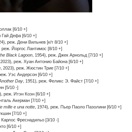
оллак [6/10 +]
н Гай Дефа [6/10 +]
24), реж. Дени Вильнев [к/т 8/10 +]
, реж. Йоргос Лантимос [8/10 +]
the Black Lagoon
, 1954), реж. Джек Арнольд [7/10 +]
 2023), реж. Хуан Антонио Байона [6/10 +]
e
, 2023), реж. Жюстин Трие [7/10 +]
 реж. Уэс Андерсон [6/10 +]
Another Day
, 1951), реж. Феликс Э. Файст [7/10 +]
н [5/10 -]
), реж. Итэн Коэн [6/10 +]
анталь Акерман [7/10 +]
lle mille e una notte
, 1974), реж. Пьер Паоло Пазолини [6/10 +]
кшин [7/10 +]
н Карлос Фреснадильо [3/10 -]
то [6/10 +]