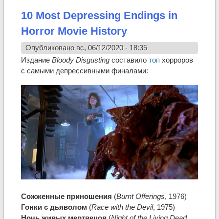
10 Most Depressing Endings in
Horror Movie History
Опубликовано вс, 06/12/2020 - 18:35
Издание
Bloody Disgusting
составило
топ
хорроров
с самыми депрессивными финалами:
Сожженные приношения
(
Burnt Offerings
, 1976)
Гонки с дьяволом
(
Race with the Devil
, 1975)
Ночь живых мертвецов
(
Night of the Living Dead
,