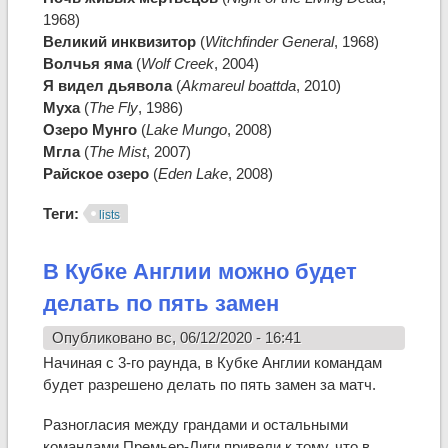
1968)
Великий инквизитор
(
Witchfinder General
, 1968)
Волчья яма
(
Wolf Creek
, 2004)
Я видел дьявола
(
Akmareul boattda
, 2010)
Муха
(
The Fly
, 1986)
Озеро Мунго
(
Lake Mungo
, 2008)
Мгла
(
The Mist
, 2007)
Райское озеро
(
Eden Lake
, 2008)
Теги:
lists
В Кубке Англии можно будет
делать по пять замен
Опубликовано вс, 06/12/2020 - 16:41
Начиная с 3-го раунда, в Кубке Англии командам
будет разрешено делать по пять замен за матч.
Разногласия между грандами и остальными
командами Премьер-Лиги привели к тому, что в