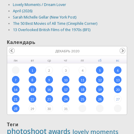
Lovely Moments / Dream Lover
April (2026)
Sarah Michelle Gellar (New York Post)
The 50 Best Movies of All Time (Cinephile Corner)
13 Overlooked British Films of the 1970s (BFI)
Календарь
ДЕКАБРЬ 2020
пн
вт
ср
чт
пт
сб
вс
1
2
3
4
5
6
7
8
9
10
11
12
13
14
15
16
17
18
19
20
21
22
23
24
25
26
27
28
29
30
31
Теги
photoshoot
awards
lovely moments