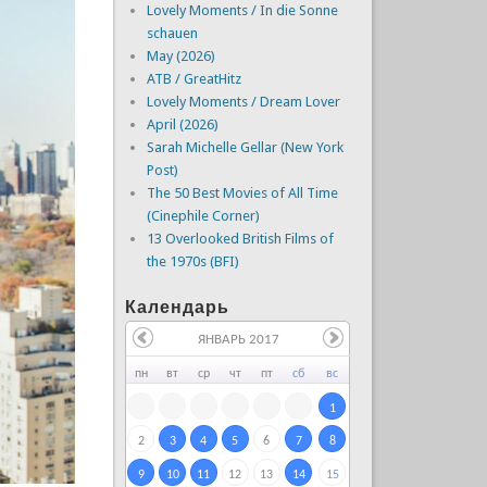
Lovely Moments / In die Sonne
schauen
May (2026)
ATB / GreatHitz
Lovely Moments / Dream Lover
April (2026)
Sarah Michelle Gellar (New York
Post)
The 50 Best Movies of All Time
(Cinephile Corner)
13 Overlooked British Films of
the 1970s (BFI)
Календарь
ЯНВАРЬ 2017
пн
вт
ср
чт
пт
сб
вс
1
2
3
4
5
6
7
8
9
10
11
12
13
14
15