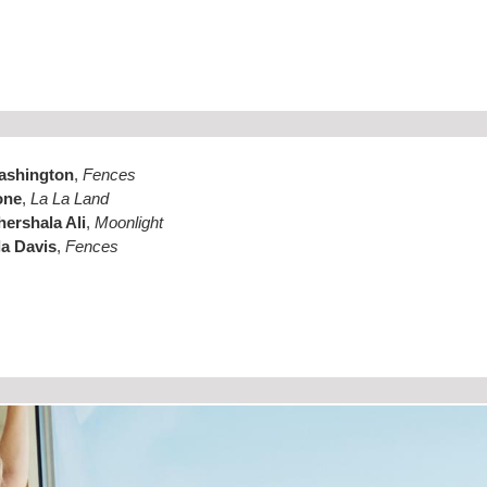
ashington
,
Fences
one
,
La La Land
ershala Ali
,
Moonlight
la Davis
,
Fences