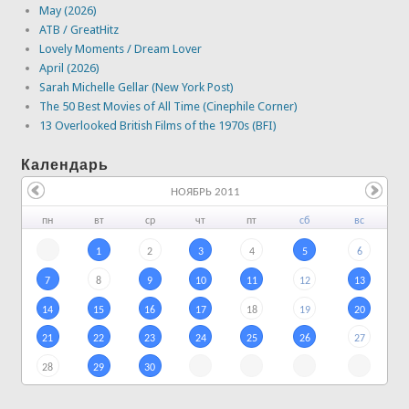
May (2026)
ATB / GreatHitz
Lovely Moments / Dream Lover
April (2026)
Sarah Michelle Gellar (New York Post)
The 50 Best Movies of All Time (Cinephile Corner)
13 Overlooked British Films of the 1970s (BFI)
Календарь
НОЯБРЬ 2011
пн
вт
ср
чт
пт
сб
вс
1
2
3
4
5
6
7
8
9
10
11
12
13
14
15
16
17
18
19
20
21
22
23
24
25
26
27
28
29
30