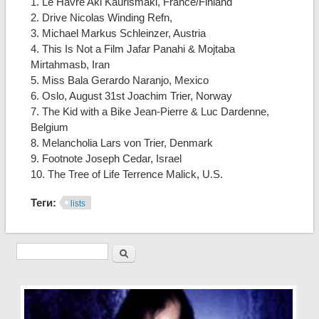
1. Le Havre Aki Kaurismäki, France/Finland
2. Drive Nicolas Winding Refn,
3. Michael Markus Schleinzer, Austria
4. This Is Not a Film Jafar Panahi & Mojtaba
Mirtahmasb, Iran
5. Miss Bala Gerardo Naranjo, Mexico
6. Oslo, August 31st Joachim Trier, Norway
7. The Kid with a Bike Jean-Pierre & Luc Dardenne,
Belgium
8. Melancholia Lars von Trier, Denmark
9. Footnote Joseph Cedar, Israel
10. The Tree of Life Terrence Malick, U.S.
Теги:
lists