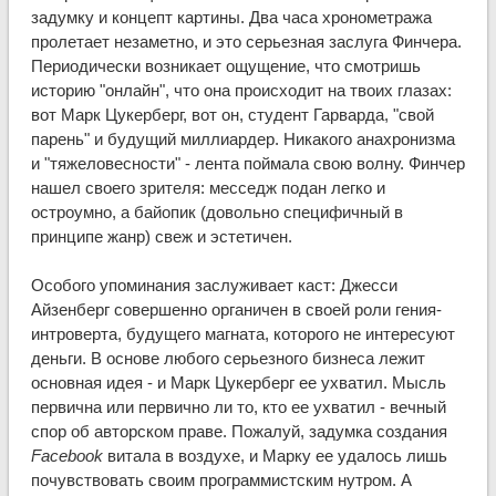
задумку и концепт картины. Два часа хронометража
пролетает незаметно, и это серьезная заслуга Финчера.
Периодически возникает ощущение, что смотришь
историю "онлайн", что она происходит на твоих глазах:
вот Марк Цукерберг, вот он, студент Гарварда, "свой
парень" и будущий миллиардер. Никакого анахронизма
и "тяжеловесности" - лента поймала свою волну. Финчер
нашел своего зрителя: месседж подан легко и
остроумно, а байопик (довольно специфичный в
принципе жанр) свеж и эстетичен.
Особого упоминания заслуживает каст: Джесси
Айзенберг совершенно органичен в своей роли гения-
интроверта, будущего магната, которого не интересуют
деньги. В основе любого серьезного бизнеса лежит
основная идея - и Марк Цукерберг ее ухватил. Мысль
первична или первично ли то, кто ее ухватил - вечный
спор об авторском праве. Пожалуй, задумка создания
Facebook
витала в воздухе, и Марку ее удалось лишь
почувствовать своим программистским нутром. А