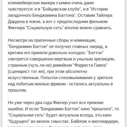
клипмейкерская манера съемки очень даже
чувствуется: и в "Бойцовском клубе", и в "Истории
загадочного Бенджамина Баттона". Оставим Тайлера
Дардена в покое, а вот с предпоследним фильмом
Финчера "Социальную сеть" вполне можно сравнить.
Несмотря на приличные сборы и номинации,
"Бенджамин Баттон" не получил главных наград, а
критики его приняли довольно холодно. "Баттон"
смотрится совершенно мертвым и унылым зрелищем,
странным (чуть ли не) римейком "Форреста Гампа"
(сценарист тот же), при этом абсолютно
искусственным. Попытки слезовыжимания у зрителя
над побитым жизнью фриком - остались актуальны в
прошлом.
Но уже через два года Финчер учел все прежние
ошибки. И если "Бенджамин Баттон" кино "прошлого", то
"Социальная сеть" будет актуальна всегда, это кино
"будущего" во многих смыслах. Байопик о миллиардере,