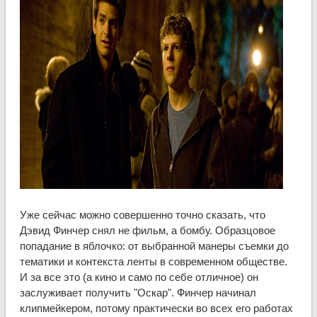
Уже сейчас можно совершенно точно сказать, что
Дэвид Финчер снял не фильм, а бомбу. Образцовое
попадание в яблочко: от выбранной манеры съемки до
тематики и контекста ленты в современном обществе.
И за все это (а кино и само по себе отличное) он
заслуживает получить "Оскар". Финчер начинал
клипмейкером, потому практически во всех его работах