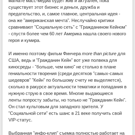
магнате масс-медиа будет жив и актуален, пока
существует этот бизнес и деньги, дружба и
предательство, и, самое главное, центральная идея -
она же "американская мечта". Неслучайно критики
сравнивают "Социальную сеть" с "Гражданином Кейном"
- спустя более чем 60 лет Америка нашла своего нового
героя и кумира.
И именно поэтому фильм Финчера
more than picture
для
США, ведь и "Гражданин Кейн" вот уже полвека для
киносреды - "больше, чем кино" не столько в плане
гениальности творения (среди десятков "самых-самых
шедевров" "Кейн" по большому счету не выделяется),
сколько в ракурсе актуальности тематики и попадания в
нужную струю в свое время. Многие выдающиеся
ленты попросту забыты, но только не "Гражданин Кейн".
Он стал культовым для западного зрителя. У
"Социальной сети" есть шанс в 21 веке получить свой
VIP-статус.
Выбранная "инфо-клип" съемка полностью работает на