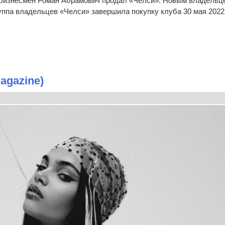
й бизнесмен Роман Абрамович продал «Челси». Новым владельц
уппа владельцев «Челси» завершила покупку клуба 30 мая 2022 
Magazine)