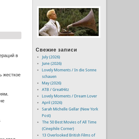
Свежие записи
ераций в
July (2026)
June (2026)
Lovely Moments / In die Sonne
ь жесткое
schauen
May (2026)
ATB / GreatHitz
иям.
Lovely Moments / Dream Lover
не
April (2026)
Sarah Michelle Gellar (New York
Post)
а
The 50 Best Movies of All Time
(Cinephile Corner)
13 Overlooked British Films of