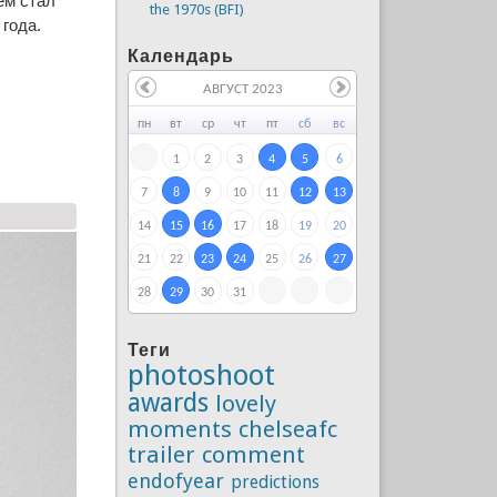
ем стал
the 1970s (BFI)
года.
Календарь
АВГУСТ 2023
пн
вт
ср
чт
пт
сб
вс
1
2
3
4
5
6
7
8
9
10
11
12
13
14
15
16
17
18
19
20
21
22
23
24
25
26
27
28
29
30
31
Теги
photoshoot
awards
lovely
moments
chelseafc
trailer
comment
endofyear
predictions