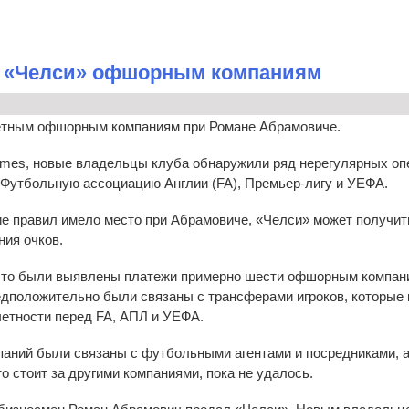
 «Челси» офшорным компаниям
етным офшорным компаниям при Романе Абрамовиче.
 Times, новые владельцы клуба обнаружили ряд нерегулярных оп
 Футбольную ассоциацию Англии (FA), Премьер-лигу и УЕФА.
ие правил имело место при Абрамовиче, «Челси» может получит
ния очков.
, что были выявлены платежи примерно шести офшорным компан
дположительно были связаны с трансферами игроков, которые 
четности перед FA, АПЛ и УЕФА.
паний были связаны с футбольными агентами и посредниками, 
то стоит за другими компаниями, пока не удалось.