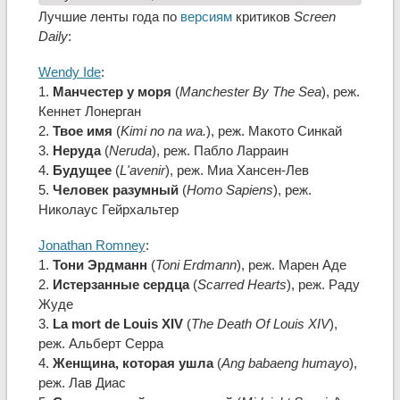
Лучшие ленты года по
версиям
критиков
Screen
Daily
:
Wendy Ide
:
1.
Манчестер у моря
(
Manchester By The Sea
), реж.
Кеннет Лонерган
2.
Твое имя
(
Kimi no na wa.
), реж. Макото Синкай
3.
Неруда
(
Neruda
), реж. Пабло Ларраин
4.
Будущее
(
L'avenir
), реж. Миа Хансен-Лев
5.
Человек разумный
(
Homo Sapiens
), реж.
Николаус Гейрхальтер
Jonathan Romney
:
1.
Тони Эрдманн
(
Toni Erdmann
), реж. Марен Аде
2.
Истерзанные сердца
(
Scarred Hearts
), реж. Раду
Жуде
3.
La mort de Louis XIV
(
The Death Of Louis XIV
),
реж. Альберт Серра
4.
Женщина, которая ушла
(
Ang babaeng humayo
),
реж. Лав Диас