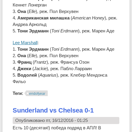
Кеннет Лонерган
3.
Она
(
Elle
), реж. Пол Верхувен
4.
Американская милашка
(
American Honey
), реж.
Андреа Арнольд
5.
Тони Эрдманн
(
Toni Erdmann
), реж. Марен Аде
Lee Marshall
:
1.
Тони Эрдманн
(
Toni Erdmann
), реж. Марен Аде
2.
Она
(
Elle
), реж. Пол Верхувен
3.
Франц
(
Frantz
), реж. Франсуа Озон
4.
Джеки
(
Jackie
), реж. Пабло Ларраин
5.
Водолей
(
Aquarius
), реж. Клебер Мендонса
Фильо
Теги:
endofyear
Sunderland vs Chelsea 0-1
Опубликовано пт, 16/12/2016 - 01:25
Есть 10 (десятая!) победа подряд в АПЛ! В