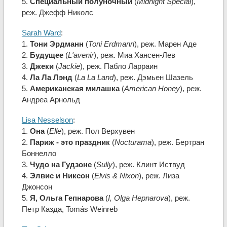
5.
Специальный полуночный
(
Midnight Special
),
реж. Джефф Николс
Sarah Ward
:
1.
Тони Эрдманн
(
Toni Erdmann
), реж. Марен Аде
2.
Будущее
(
L'avenir
), реж. Миа Хансен-Лев
3.
Джеки
(
Jackie
), реж. Пабло Ларраин
4.
Ла Ла Лэнд
(
La La Land
), реж. Дэмьен Шазель
5.
Американская милашка
(
American Honey
), реж.
Андреа Арнольд
Lisa Nesselson
:
1.
Она
(
Elle
), реж. Пол Верхувен
2.
Париж - это праздник
(
Nocturama
), реж. Бертран
Боннелло
3.
Чудо на Гудзоне
(
Sully
), реж. Клинт Иствуд
4.
Элвис и Никсон
(
Elvis & Nixon
), реж. Лиза
Джонсон
5.
Я, Ольга Гепнарова
(
I, Olga Hepnarova
), реж.
Петр Казда, Tomás Weinreb