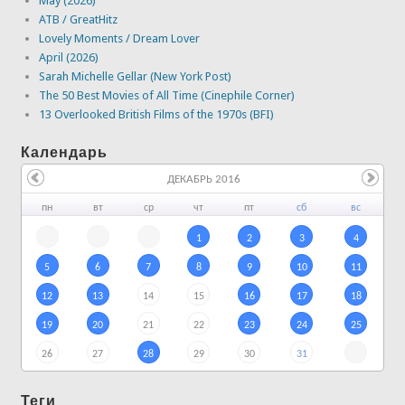
May (2026)
ATB / GreatHitz
Lovely Moments / Dream Lover
April (2026)
Sarah Michelle Gellar (New York Post)
The 50 Best Movies of All Time (Cinephile Corner)
13 Overlooked British Films of the 1970s (BFI)
Календарь
ДЕКАБРЬ 2016
пн
вт
ср
чт
пт
сб
вс
1
2
3
4
5
6
7
8
9
10
11
12
13
14
15
16
17
18
19
20
21
22
23
24
25
26
27
28
29
30
31
Теги