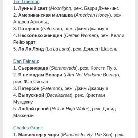
Tim Grierson
:
1.
Лунный свет
(
Moonlight
), реж. Барри Дженкинс
2.
Американская милашка
(
American Honey
), реж.
Андреа Арнольд
3.
Патерсон
(
Paterson
), реж. Джим Джармуш
4.
Несколько женщин
(
Certain Women
), реж. Келли
Рейкхардт
5.
Ла Ла Лэнд
(
La La Land
), реж. Дэмьен Шазель
Dan Fainaru
:
1.
Сьераневада
(
Sieranevada
), реж. Кристи Пую.
2.
Я не мадам Бовари
(
I Am Not Madame Bovary
),
реж. Фэн Сяоган
3.
Патерсон
(
Paterson
), реж. Джим Джармуш
4.
Выпускной
(
Bacalaureat
), реж. Кристиан
Мунджиу
5.
Любой ценой
(
Hell or High Water
), реж. Дэвид
Маккензи
Charles Grant
:
1.
Манчестер у моря
(
Manchester By The Sea
), реж.