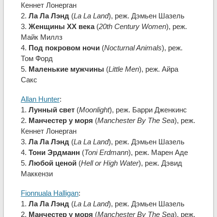
Кеннет Лонерган
2.
Ла Ла Лэнд
(
La La Land
), реж. Дэмьен Шазель
3.
Женщины ХХ века
(
20th Century Women
), реж.
Майк Миллз
4.
Под покровом ночи
(
Nocturnal Animals
), реж.
Том Форд
5.
Маленькие мужчины
(
Little Men
), реж. Айра
Сакс
Allan Hunter
:
1.
Лунный свет
(
Moonlight
), реж. Барри Дженкинс
2.
Манчестер у моря
(
Manchester By The Sea
), реж.
Кеннет Лонерган
3.
Ла Ла Лэнд
(
La La Land
), реж. Дэмьен Шазель
4.
Тони Эрдманн
(
Toni Erdmann
), реж. Марен Аде
5.
Любой ценой
(
Hell or High Water
), реж. Дэвид
Маккензи
Fionnuala Halligan
:
1.
Ла Ла Лэнд
(
La La Land
), реж. Дэмьен Шазель
2.
Манчестер у моря
(
Manchester By The Sea
), реж.