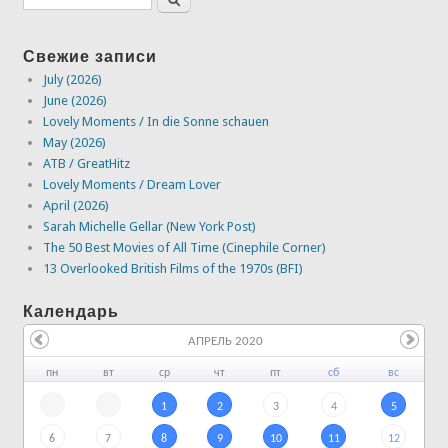
Свежие записи
July (2026)
June (2026)
Lovely Moments / In die Sonne schauen
May (2026)
ATB / GreatHitz
Lovely Moments / Dream Lover
April (2026)
Sarah Michelle Gellar (New York Post)
The 50 Best Movies of All Time (Cinephile Corner)
13 Overlooked British Films of the 1970s (BFI)
Календарь
АПРЕЛЬ 2020
пн
вт
ср
чт
пт
сб
вс
1
2
3
4
5
6
7
8
9
10
11
12