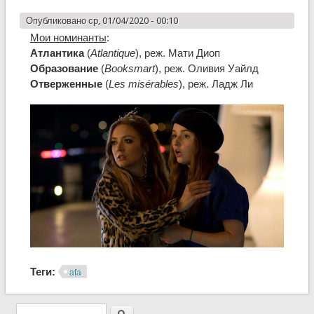
Опубликовано ср, 01/04/2020 - 00:10
Мои номинанты
:
Атлантика
(
Atlantique
), реж. Мати Диоп
Образование
(
Booksmart
), реж. Оливия Уайлд
Отверженные
(
Les misérables
), реж. Ладж Ли
Теги:
afa