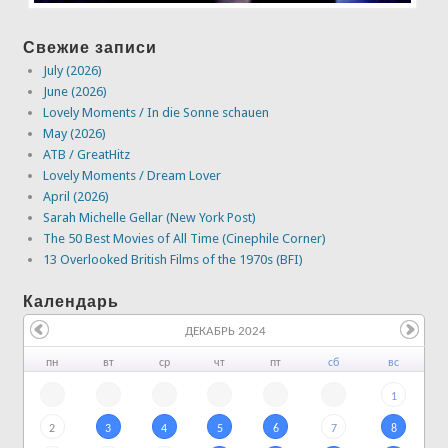
Свежие записи
July (2026)
June (2026)
Lovely Moments / In die Sonne schauen
May (2026)
ATB / GreatHitz
Lovely Moments / Dream Lover
April (2026)
Sarah Michelle Gellar (New York Post)
The 50 Best Movies of All Time (Cinephile Corner)
13 Overlooked British Films of the 1970s (BFI)
Календарь
ДЕКАБРЬ 2024
пн
вт
ср
чт
пт
сб
вс
1
2
3
4
5
6
7
8