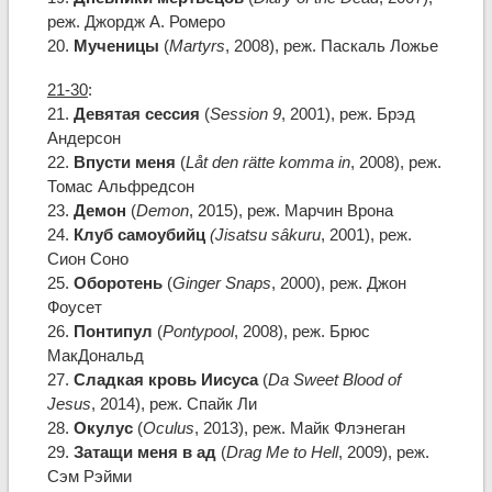
реж. Джордж А. Ромеро
20.
Мученицы
(
Martyrs
, 2008), реж. Паскаль Ложье
21-30
:
21.
Девятая сессия
(
Session 9
, 2001), реж. Брэд
Андерсон
22.
Впусти меня
(
Låt den rätte komma in
, 2008), реж.
Томас Альфредсон
23.
Демон
(
Demon
, 2015), реж. Марчин Врона
24.
Клуб самоубийц
(Jisatsu sâkuru
, 2001), реж.
Сион Соно
25.
Оборотень
(
Ginger Snaps
, 2000), реж. Джон
Фоусет
26.
Понтипул
(
Pontypool
, 2008), реж. Брюс
МакДональд
27.
Сладкая кровь Иисуса
(
Da Sweet Blood of
Jesus
, 2014), реж. Спайк Ли
28.
Окулус
(
Oculus
, 2013), реж. Майк Флэнеган
29.
Затащи меня в ад
(
Drag Me to Hell
, 2009), реж.
Сэм Рэйми