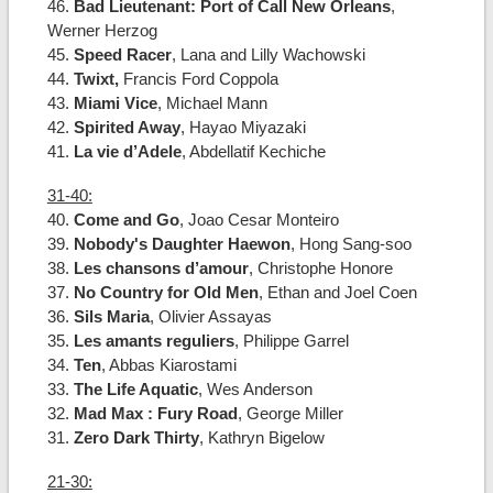
46.
Bad Lieutenant: Port of Call New Orleans
,
Werner Herzog
45.
Speed Racer
, Lana and Lilly Wachowski
44.
Twixt,
Francis Ford Coppola
43.
Miami Vice
, Michael Mann
42.
Spirited Away
, Hayao Miyazaki
41.
La vie d’Adele
, Abdellatif Kechiche
31-40:
40.
Come and Go
, Joao Cesar Monteiro
39.
Nobody's Daughter Haewon
, Hong Sang-soo
38.
Les chansons d’amour
, Christophe Honore
37.
No Country for Old Men
, Ethan and Joel Coen
36.
Sils Maria
, Olivier Assayas
35.
Les amants reguliers
, Philippe Garrel
34.
Ten
, Abbas Kiarostami
33.
The Life Aquatic
, Wes Anderson
32.
Mad Max : Fury Road
, George Miller
31.
Zero Dark Thirty
, Kathryn Bigelow
21-30: