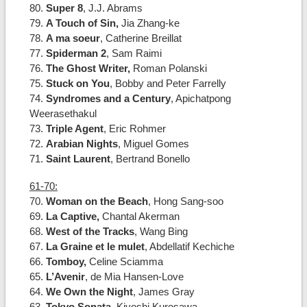
80.
Super 8
, J.J. Abrams
79.
A Touch of Sin,
Jia Zhang-ke
78.
A ma soeur
, Catherine Breillat
77.
Spiderman 2
, Sam Raimi
76.
The Ghost Writer,
Roman Polanski
75.
Stuck on You
, Bobby and Peter Farrelly
74.
Syndromes and a Century
, Apichatpong
Weerasethakul
73.
Triple Agent
, Eric Rohmer
72.
Arabian Nights
, Miguel Gomes
71.
Saint Laurent
, Bertrand Bonello
61-70:
70.
Woman on the Beach
, Hong Sang-soo
69.
La Captive,
Chantal Akerman
68.
West of the Tracks
, Wang Bing
67.
La Graine et le mulet
, Abdellatif Kechiche
66.
Tomboy,
Celine Sciamma
65.
L’Avenir
, de Mia Hansen-Love
64.
We Own the Night
, James Gray
63.
Tokyo Sonata
, Kiyoshi Kurosawa