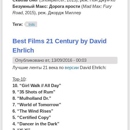
Безумный Макс: Дорога ярости
(
Mad Max: Fury
Road
, 2015), реж. Джордж Миллер
Теги:
lists
Best Films 21 Century by David
Ehrlich
Опубликовано вт, 13/09/2016 - 00:03
Лучшие ленты 21 века по
версии
David Ehrlich:
Top-10
:
10. “Girl Walk // All Day”
9. “35 Shots of Rum”
8. “Mulholland Dr.”
7. “World of Tomorrow”
6. “The Wind Rises”
5. “Certified Copy”
4. “Dancer in the Dark”