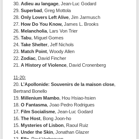
30.
Adieu au langage
, Jean-Luc Godard
29.
Superbad
, Greg Mottola
28.
Only Lovers Left Alive
, Jim Jarmusch
27.
How Do You Know,
James L. Brooks
26.
Melancholia
, Lars Von Trier
25.
Tabu
, Miguel Gomes
24.
Take Shelter
, Jeff Nichols
23.
Match Point
, Woody Allen
22.
Zodiac
, David Fincher
21.
A History of Violence
, David Cronenberg
11-20:
20.
L’Apollonide: Souvenirs de la maison close
,
Bertrand Bonello
19.
Millenium Mambo
, Hou Hsiao-hsien
18.
O Fantasma
, Joao Pedro Rodrigues
17.
Film Socialisme
, Jean-Luc Godard
16.
The Host
, Bong Joon-ho
15.
Mysteries of Lisbon
, Raoul Ruiz
14.
Under the Skin
, Jonathan Glazer
13.
Elle,
Paul Verhoeven