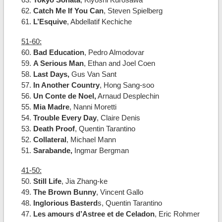
62.
Catch Me If You Can
, Steven Spielberg
61.
L’Esquive
, Abdellatif Kechiche
51-60:
60.
Bad Education
, Pedro Almodovar
59.
A Serious Man
, Ethan and Joel Coen
58.
Last Days,
Gus Van Sant
57.
In Another Country
, Hong Sang-soo
56.
Un Conte de Noel,
Arnaud Desplechin
55.
Mia Madre
, Nanni Moretti
54.
Trouble Every Day
, Claire Denis
53.
Death Proof
, Quentin Tarantino
52.
Collateral
, Michael Mann
51.
Sarabande,
Ingmar Bergman
41-50:
50.
Still Life
, Jia Zhang-ke
49.
The Brown Bunny
, Vincent Gallo
48.
Inglorious Basterd
s, Quentin Tarantino
47.
Les amours d’Astree et de Celadon
, Eric Rohmer