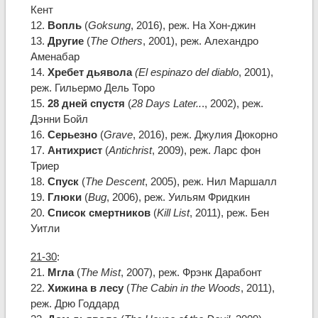
Кент
12.
Вопль
(
Goksung
, 2016), реж. На Хон-джин
13.
Другие
(
The Others
, 2001), реж. Алехандро
Аменабар
14.
Хребет дьявола
(El espinazo del diablo
, 2001),
реж. Гильермо Дель Торо
15.
28 дней спустя
(
28 Days Later..
., 2002), реж.
Дэнни Бойл
16.
Серьезно
(
Grave
, 2016), реж. Джулия Дюкорно
17.
Антихрист
(
Antichrist
, 2009), реж. Ларс фон
Триер
18.
Спуск
(
The Descent
, 2005), реж. Нил Маршалл
19.
Глюки
(
Bug
, 2006), реж. Уильям Фридкин
20.
Список смертников
(
Kill List
, 2011), реж. Бен
Уитли
21-30
:
21.
Мгла
(
The Mist
, 2007), реж. Фрэнк Дарабонт
22.
Хижина в лесу
(
The Cabin in the Woods
, 2011),
реж. Дрю Годдард