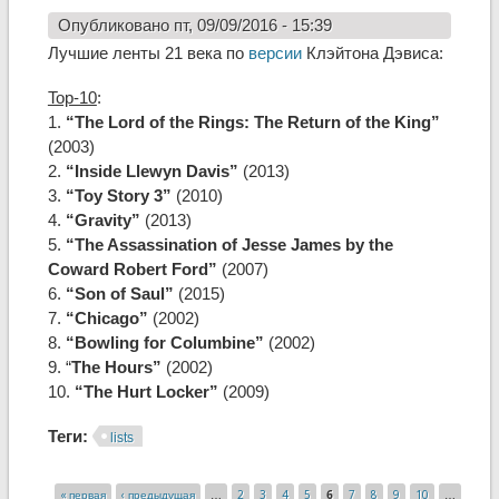
Опубликовано пт, 09/09/2016 - 15:39
Лучшие ленты 21 века по
версии
Клэйтона Дэвиса:
Top-10
:
1.
“The Lord of the Rings: The Return of the King”
(2003)
2.
“Inside Llewyn Davis”
(2013)
3.
“Toy Story 3”
(2010)
4.
“Gravity”
(2013)
5.
“The Assassination of Jesse James by the
Coward Robert Ford”
(2007)
6.
“Son of Saul”
(2015)
7.
“Chicago”
(2002)
8.
“Bowling for Columbine”
(2002)
9. “
The Hours”
(2002)
10.
“The Hurt Locker”
(2009)
Теги:
lists
« первая
‹ предыдущая
…
2
3
4
5
6
7
8
9
10
…