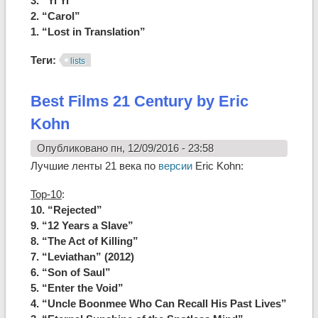
3. “Yi Yi”
2. “Carol”
1. “Lost in Translation”
Теги:
lists
Best Films 21 Century by Eric
Kohn
Опубликовано пн, 12/09/2016 - 23:58
Лучшие ленты 21 века по
версии
Eric Kohn:
Top-10
:
10. “Rejected”
9. “12 Years a Slave”
8. “The Act of Killing”
7. “Leviathan” (2012)
6. “Son of Saul”
5. “Enter the Void”
4. “Uncle Boonmee Who Can Recall His Past Lives”