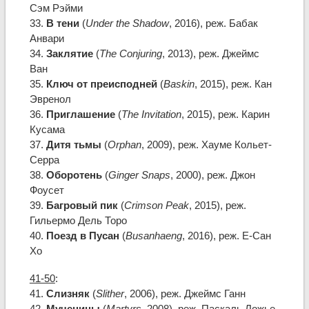
Сэм Рэйми
33.
В тени
(
Under the Shadow
, 2016), реж. Бабак
Анвари
34.
Заклятие
(
The Conjuring
, 2013), реж. Джеймс
Ван
35.
Ключ от преисподней
(
Baskin
, 2015), реж. Кан
Эвренол
36.
Приглашение
(
The Invitation
, 2015), реж. Карин
Кусама
37.
Дитя тьмы
(
Orphan
, 2009), реж. Хауме Кольет-
Серра
38.
Оборотень
(
Ginger Snaps
, 2000), реж. Джон
Фоусет
39.
Багровый пик
(
Crimson Peak
, 2015), реж.
Гильермо Дель Торо
40.
Поезд в Пусан
(
Busanhaeng
, 2016), реж. Е-Сан
Хо
41-50
:
41.
Слизняк
(
Slither
, 2006), реж. Джеймс Ганн
42.
Мученицы
(
Martyrs
, 2008), реж. Паскаль Ложье