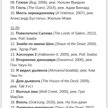
08.
Глюки
(
Bug
, 2006), реж. Уильям Фридкин
09.
Гость
(
The Guest
, 2014), реж. Адам Вингард
10.
Месть нерожденному
(
À l'intérieur,
2007), реж.
Александр Бустильо, Жюльен Мори
11-20
:
11.
Повелители Салема
(
The Lords of Salem
, 2012),
реж. Роб Зомби
12.
Зомби по имени Шон
(
Shaun of the Dead
, 2004),
реж. Эдгар Райт
13.
Хэллоуин 2
(
Halloween II
, 2009), реж. Роб Зомби
14.
Вторжение динозавра
(
Gwoemul
, 2006), реж.
Пон Чжун-Хо
15.
Я видел дьявола
(
Akmareul boattda
), реж. Ким
Чжи Ун
16.
Дом дьявола
(
The House of the Devil
, 2009),
реж. Тай Уэст
17.
Волчья яма
(
Wolf Creek
, 2005), реж. Грег
МакЛин
18.
Вопль
(
Goksung
, 2016), реж. На Хон-джин
19.
Дневники мертвецов
(
Diary of the Dead
, 2007),