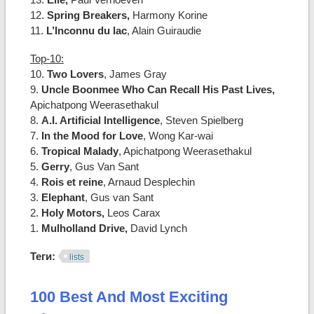
12.
Spring Breakers,
Harmony Korine
11.
L’Inconnu du lac
, Alain Guiraudie
Top-10:
10.
Two Lovers
, James Gray
9.
Uncle Boonmee Who Can Recall His Past Lives,
Apichatpong Weerasethakul
8.
A.I. Artificial Intelligence
, Steven Spielberg
7.
In the Mood for Love
, Wong Kar-wai
6.
Tropical Malady
, Apichatpong Weerasethakul
5.
Gerry
, Gus Van Sant
4.
Rois et reine
, Arnaud Desplechin
3.
Elephant
, Gus van Sant
2.
Holy Motors,
Leos Carax
1.
Mulholland Drive,
David Lynch
Теги:
lists
100 Best And Most Exciting