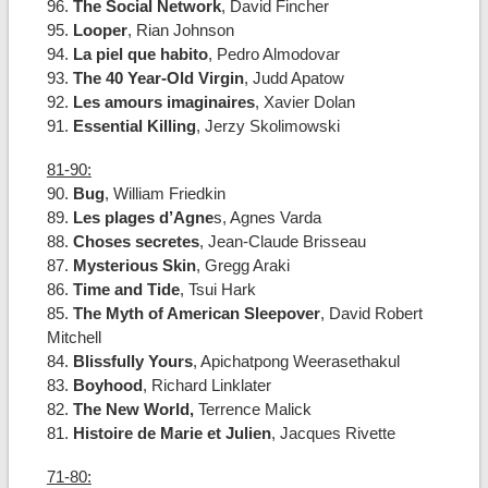
96.
The Social Network
, David Fincher
95.
Looper
, Rian Johnson
94.
La piel que habito
, Pedro Almodovar
93.
The 40 Year-Old Virgin
, Judd Apatow
92.
Les amours imaginaires
, Xavier Dolan
91.
Essential Killing
, Jerzy Skolimowski
81-90:
90.
Bug
, William Friedkin
89.
Les plages d’Agne
s, Agnes Varda
88.
Choses secretes
, Jean-Claude Brisseau
87.
Mysterious Skin
, Gregg Araki
86.
Time and Tide
, Tsui Hark
85.
The Myth of American Sleepover
, David Robert
Mitchell
84.
Blissfully Yours
, Apichatpong Weerasethakul
83.
Boyhood
, Richard Linklater
82.
The New World,
Terrence Malick
81.
Histoire de Marie et Julien
, Jacques Rivette
71-80: