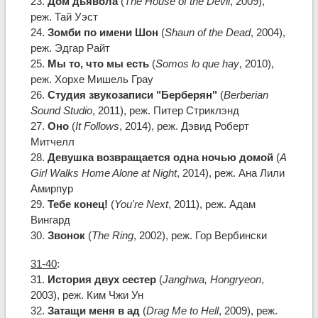
23.
Дом дьявола
(
The House of the Devil
, 2009),
реж. Тай Уэст
24.
Зомби по имени Шон
(
Shaun of the Dead
, 2004),
реж. Эдгар Райт
25.
Мы то, что мы есть
(
Somos lo que hay
, 2010),
реж. Хорхе Мишель Грау
26.
Студия звукозаписи "Берберян"
(
Berberian
Sound Studio
, 2011), реж. Питер Стриклэнд
27.
Оно
(
It Follows
, 2014), реж. Дэвид Роберт
Митчелл
28.
Девушка возвращается одна ночью домой
(
A
Girl Walks Home Alone at Night
, 2014), реж. Ана Лили
Амирпур
29.
Тебе конец!
(
You're Next
, 2011), реж. Адам
Вингард
30.
Звонок
(
The Ring
, 2002), реж. Гор Вербински
31-40
:
31.
История двух сестер
(
Janghwa, Hongryeon
,
2003), реж. Ким Чжи Ун
32.
Затащи меня в ад
(
Drag Me to Hell
, 2009), реж.