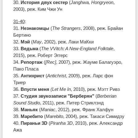
30.
История двух сестер
(
Janghwa, Hongryeon
,
2003), реж. Ким Чжи Ун
31-40
:
31.
Незнакомцы
(
The Strangers
, 2008), реж. Брайан
Бертино
32.
Мэй
(
May
, 2002), реж. Лаки МаКки
33.
Ведьма
(
The VVitch: A New-England Folktale
,
2015), реж. Роберт Эггерс
34.
Репортаж
(
[Rec]
, 2007), реж. Жауме Балагуэро,
Пако Пласа
35.
Антихрист
(
Antichrist
, 2009), реж. Ларс фон
Триер
36.
Впусти меня
(Let Me In
, 2010), реж. Мэтт Ривз
37.
Студия звукозаписи "Берберян"
(
Berberian
Sound Studi
o, 2011), реж. Питер Стриклэнд
38.
Маньяк
(
Maniac
, 2012), реж. Франк Халфун
39.
Маребито
(
Marebito
, 2004), реж. Такаси Симидзу
40.
Пираньи 3D
(
Piranha 3D
, 2010), реж. Александр
Ажа