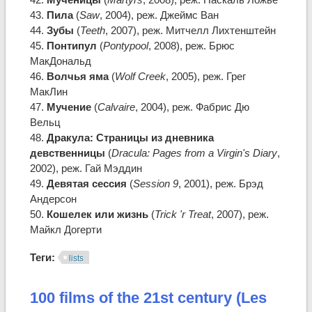
43.
Пила
(
Saw
, 2004), реж. Джеймс Ван
44.
Зубы
(
Teeth
, 2007), реж. Митчелл Лихтенштейн
45.
Понтипул
(
Pontypool
, 2008), реж. Брюс
МакДональд
46.
Волчья яма
(
Wolf Creek
, 2005), реж. Грег
МакЛин
47.
Мучение
(
Calvaire
, 2004), реж. Фабрис Дю
Вельц
48.
Дракула: Страницы из дневника
девственницы
(
Dracula: Pages from a Virgin's Diary
,
2002), реж. Гай Мэддин
49.
Девятая сессия
(
Session 9
, 2001), реж. Брэд
Андерсон
50.
Кошелек или жизнь
(
Trick 'r Treat
, 2007), реж.
Майкл Догерти
Теги:
lists
100 films of the 21st century (Les