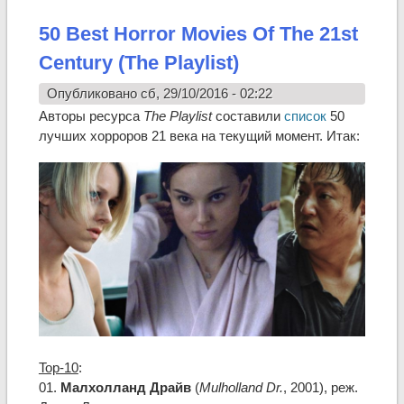
50 Best Horror Movies Of The 21st
Century (The Playlist)
Опубликовано сб, 29/10/2016 - 02:22
Авторы ресурса
The Playlist
составили
список
50
лучших хорроров 21 века на текущий момент. Итак:
Top-10
:
01.
Малхолланд Драйв
(
Mulholland Dr.
, 2001), реж.