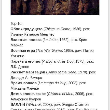
Top-10
:
Облик грядущего
(
Things to Come
, 1936), реж.
Уильям Кэмерон Мензиес
Взлетная полоса
(
La Jetée
, 1962), реж. Крис
Маркер
Военная игра
(
The War Game
, 1965), реж. Питер
Уоткинс
Парень и его пес
(
A Boy and His Dog
, 1975), реж.
Л.К. Джонс
Рассвет мертвецов
(
Dawn of the Dead
, 1978), реж.
Джордж А. Ромеро
Время волков
(
Le temps du loup
, 2003), реж.
Михаэль Ханеке
Дитя человеческое
(
Children of Men
, 2006), реж.
Альфонсо Куарон
ВАЛЛ-И
(
WALL-E
, 2008), реж. Эндрю Стэнтон
Сквозь снег
(
Snowpiercer
, 2013), реж. Пон Джун-хо