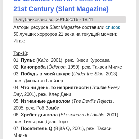
21st Century (Slant Magazine)
Опубликовано вс, 30/10/2016 - 18:41
Авторы ресурса
Slant Magazine
составили
список
50 лучших хорроров 21 века на текущий момент.
Итак:
Top-10
:
01.
Пульс
(
Kairo
, 2001), реж. Киеси Куросава
02.
Кинопроба
(
Ôdishon
, 1999), реж. Такаси Миике
03.
Побудь в моей шкуре
(
Under the Skin
, 2013),
реж. Джонатан Глейзер
04.
Что ни день, то неприятности
(
Trouble Every
Day
, 2001), реж. Клер Дени
05.
Изгнанные дьяволом
(
The Devil's Rejects
,
2005, реж. Роб Зомби
06.
Хребет дьявола
(
El espinazo del diablo
, 2001),
реж. Гильермо Дель Торо
07.
Посетитель Q
(Bijitâ Q, 2001), реж. Такаси
Миике