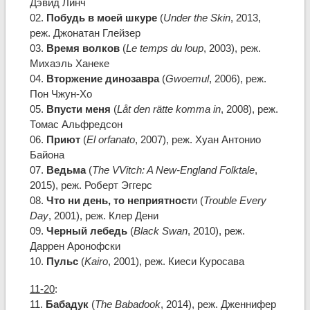
Дэвид Линч
02.
Побудь в моей шкуре
(
Under the Skin
, 2013,
реж. Джонатан Глейзер
03.
Время волков
(
Le temps du loup
, 2003), реж.
Михаэль Ханеке
04.
Вторжение динозавра
(
Gwoemul
, 2006), реж.
Пон Чжун-Хо
05.
Впусти меня
(
Låt den rätte komma in
, 2008), реж.
Томас Альфредсон
06.
Приют
(
El orfanato
, 2007), реж. Хуан Антонио
Байона
07.
Ведьма
(
The VVitch: A New-England Folktale
,
2015), реж. Роберт Эггерс
08.
Что ни день, то неприятност
и (
Trouble Every
Day
, 2001), реж. Клер Дени
09.
Черный лебедь
(
Black Swan
, 2010), реж.
Даррен Аронофски
10.
Пульс
(
Kairo
, 2001), реж. Киеси Куросава
11-20
:
11.
Бабадук
(
The Babadook
, 2014), реж. Дженнифер